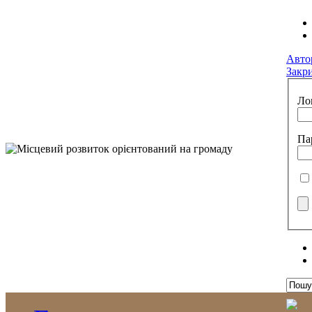
Авто
Закр
Ло
Па