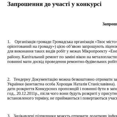
Запрошення до участі у конкурсі
Запроше
1. Організація громади Громадська організація «Твоє міст
орієнтований на громаду») цією об’явою запрошують ліцензо
для виконання таких видів робіт у межах Мікропроекту «Ене
району. Капітальний ремонт по заміні вікон на металопласти
повинні мати досвід проведення ремонтно-будівельних робіт 
2. Тендерну Документацію можна безкоштовно отримати за 
Українки (контактна особа Хорощак Наталія Станіславівна).
дати розкриття Конкурсних пропозицій і повинні бути в зап
год., 20.12.2011р., після чого вони будуть розкриті у присут
встановленого терміну, не приймаються і повертаються уча
3. Зацікавлені підрядники можуть отримати додаткову інфор