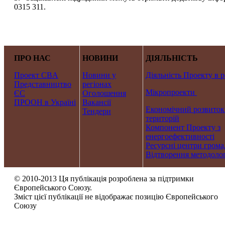
0315 311.
ПРО НАС
НОВИНИ
ДІЯЛЬНІСТЬ
Проект CBA
Новини у
Діяльність Проекту в р
Представництво
регіонах
Мікропроекти
ЄС
Оголошення
ПРООН в Україні
Вакансії
Економічний розвиток
Тендери
територій
Компонент Проекту з
енергоефективності
Ресурсні центри грома
Відтворення методолог
© 2010-2013 Ця публікація розроблена за підтримки
Європейського Союзу.
Зміст цієї публікації не відображає позицію Європейського
Союзу