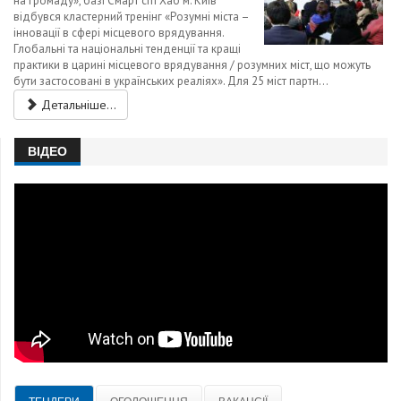
на громаду», базі Смарт сіті Хаб м. Київ
відбувся кластерний тренінг «Розумні міста –
інновації в сфері місцевого врядування.
Глобальні та національні тенденції та кращі
практики в царині місцевого врядування / розумних міст, що можуть
бути застосовані в українських реаліях». Для 25 міст партн...
Детальніше...
ВІДЕО