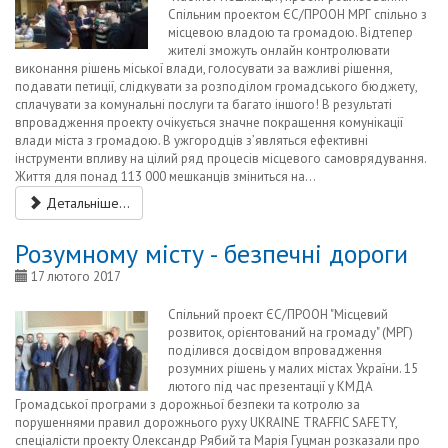
Спільним проектом ЄС/ПРООН МРГ спільно з
місцевою владою та громадою. Відтепер
жителі зможуть онлайн контролювати
виконання рішень міської влади, голосувати за важливі рішення,
подавати петиції, слідкувати за розподілом громадського бюджету,
сплачувати за комунальні послуги та багато іншого! В результаті
впровадження проекту очікується значне покращення комунікації
влади міста з громадою. В ужгородців з’являться ефективні
інструменти впливу на цілий ряд процесів місцевого самоврядування.
Життя для понад 113 000 мешканців зміниться на...
Детальніше...
Розумному місту - безпечні дороги
17 лютого 2017
Спільний проект ЄС/ПРООН "Місцевий
розвиток, орієнтований на громаду" (МРГ)
поділився досвідом впровадження
розумних рішень у малих містах України. 15
лютого під час презентації у КМДА
Громадської програми з дорожньої безпеки та котролю за
порушеннями правил дорожнього руху UKRAINE TRAFFIC SAFETY,
спеціалісти проекту Олександр Рябий та Марія Гуцман розказали про