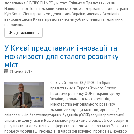
досягнення ЄС/ПРООН МРГ у містах. Спільно з Представниками
Національної Поліції України, Київської міської державної адміністрації,
Kyiv Smart City, народними депутатами України, членами Асоціація
велосипедистів Києва, представниками урбаністичних та технічних
напрямків...
Детальніше...
У Києві представили інновації та
можливості для сталого розвитку
міст
31 січня 2017
Спільний проект ЄС/ПРООН зібрав
представників Європейського Союзу,
Програми розвитку ООН в Україні, уряду
України, парламентських комітетів,
Міністерства регіонального розвитку,
українських муніципалітетів, організацій
співлласників багатоквартирних будинків (ОСББ) та університетської
спільноти для участі в Національному круглому столі, щоб обговорити
результати та досягнення в сфері сталого міського розвитку України та
процесу мобілізації громад. Під час своєї вступної промови Директор