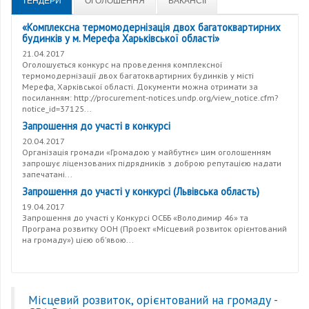
ТЕНДЕРИ
ОГОЛОШЕННЯ
ВАКАНСІЇ
«Комплексна термомодернізація двох багатоквартирних
будинків у м. Мерефа Харьківської області»
21.04.2017
Оголошується конкурс на проведення комплексної
термомодернізації двох багатоквартирних будинків у місті
Мерефа, Харківської області. Документи можна отримати за
посиланням: http://procurement-notices.undp.org/view_notice.cfm?
notice_id=37125...
Запрошення до участі в конкурсі
20.04.2017
Організація громади «Громадою у майбутнє» цим оголошенням
запрошує ліцензованих підрядників з доброю репутацією надати
запечатані...
Запрошення до участі у конкурсі (Львівська область)
19.04.2017
Запрошення до участі у Конкурсі ОСББ «Володимир 46» та
Програма розвитку ООН (Проект «Місцевий розвиток орієнтований
на громаду») цією об’явою...
Місцевий розвиток, орієнтований на громаду -