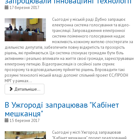
запроцювали інноваційні технології
17 березня 2017
Сьогодні у міській раді Дубно запрацює
електронна система голосування та відео-
трансляції. Запровадження електронної
системи поіменного голосування надає
можливість кожному жителю спостерігати за
діяльністю депутатів, забезпечити повну відкритість та прозорість
рішень, які приймаються. Ця система спонукає громадян бути біль
активними і реально впливати на життя своєї громади, зареєструвавши
електронну петицію. Відеотрансляція із сесійної зали сприяє
прозорому та відповідальному прйняттю рішень. Впровадити такі
розумні технології міській владі допоміг спільний проект ЄС/ПРООН
МРГ у рамках...
Детальніше...
В Ужгороді запрацював "Кабінет
мешканця"
15 березня 2017
Сьогодні у місті Ужгород запрацював
"Кабінет мешканця", проект реалізований