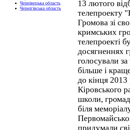
13 лютого від
Чернівецька область
Чернігівська область
телепроекту "
Громова зі св
кримських гро
телепроекті б
досягненнях г
голосували за 
більше і краще
до кінця 2013
Кіровського р
школи, громад
біля меморіалу
Первомайськог
придумали сві