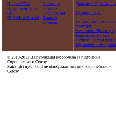
Проект CBA
Новини у
Діяльність Проекту в р
Представництво
регіонах
Мікропроекти
ЄС
Оголошення
ПРООН в Україні
Вакансії
Економічний розвиток
Тендери
територій
Компонент Проекту з
енергоефективності
Ресурсні центри грома
Відтворення методолог
© 2010-2013 Ця публікація розроблена за підтримки
Європейського Союзу.
Зміст цієї публікації не відображає позицію Європейського
Союзу