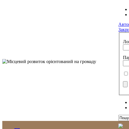
Авто
Закр
Ло
Па