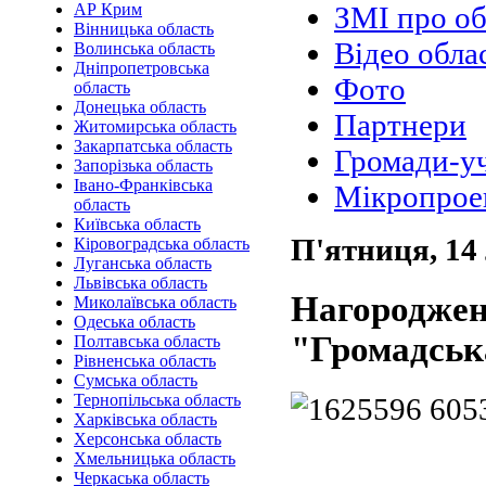
АР Крим
ЗМІ про об
Вінницька область
Відео обла
Волинська область
Дніпропетровська
Фото
область
Донецька область
Партнери
Житомирська область
Закарпатська область
Громади-у
Запорізька область
Івано-Франківська
Мікропрое
область
Київська область
П'ятниця, 14
Кіровоградська область
Луганська область
Львівська область
Нагороджен
Миколаївська область
Одеська область
"Громадськ
Полтавська область
Рівненська область
Сумська область
Тернопільська область
Харківська область
Херсонська область
Хмельницька область
Черкаська область