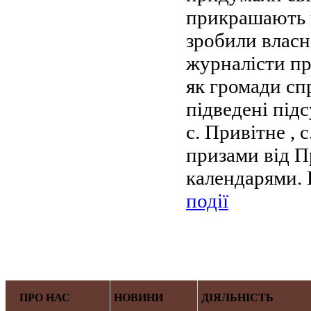
прикрашають п
зробили влас
журналісти про
як громади сп
підведені під
с. Привітне , 
призами від П
календарями.
події
ПРО НАС
НОВИНИ
ДІЯЛЬНІСТЬ