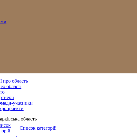
ями
І про область
ео області
то
ртнери
омади-учасники
кропроекти
арківська область
Список категорій