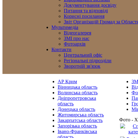
Документування досвіду
Питання та відповіді
Корисні посилання
Звіт Організацій Громад за Област
Мультимедіа
Відеогалерея
ЗМІ про нас
Фотоархів
Контакти
Центральний офіс
Регіональні підрозділи
Зворотній зв'язок
АР Крим
ЗМ
Вінницька область
Від
Волинська область
Фо
Дніпропетровська
Па
область
Гр
Донецька область
Мі
Житомирська область
Фото - Х
Закарпатська область
Запорізька область
Івано-Франківська
область