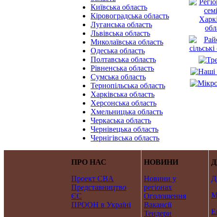
Київська область
Кіровоградська область
Луганська область
Львівська область
Миколаївська область
Одеська область
Полтавська область
Рівненська область
Сумська область
Тернопільська область
Харківська область
Херсонська область
Хмельницька область
Черкаська область
Чернівецька область
Чернігівська область
ПРО НАС
НОВИНИ
Д
Проект CBA
Новини у
Д
Представництво
регіонах
М
ЄС
Оголошення
ПРООН в Україні
Вакансії
Е
Тендери