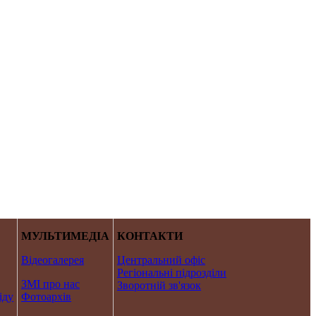
МУЛЬТИМЕДІА
КОНТАКТИ
Відеогалерея
Центральний офіс
Регіональні підрозділи
ЗМІ про нас
Зворотній зв'язок
іду
Фотоархів