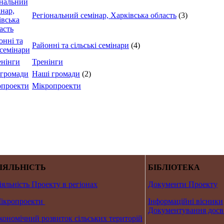
Регіональний семінар, Харківська область
(3)
Районні та сільські семінари
(4)
Тренінги
Наші громади
(2)
Мікропроекти
ІЯЛЬНІСТЬ
БІБЛІОТЕКА
іяльність Проекту в регіонах
Документи Проекту
ікропроекти
Інформаційні вісники
Документування досв
кономічний розвиток сільських територій