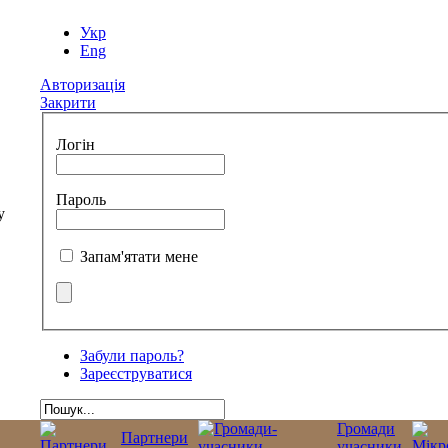
Укр
Eng
Авторизація
Закрити
Логін
Пароль
Запам'ятати мене
Забули пароль?
Зареєструватися
Громади
Партнери
учасники