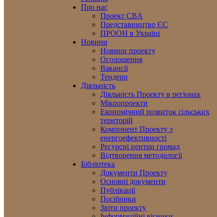
Про нас
Проект CBA
Представництво ЄС
ПРООН в Україні
Новини
Новини проекту
Оголошення
Вакансії
Тендери
Діяльність
Діяльність Проекту в регіонах
Мікропроекти
Економічний розвиток сільських
територій
Компонент Проекту з
енергоефективності
Ресурсні центри громад
Відтворення методології
Бібліотека
Документи Проекту
Основні документи
Публікації
Посібники
Звіти проекту
Інформаційні вісники