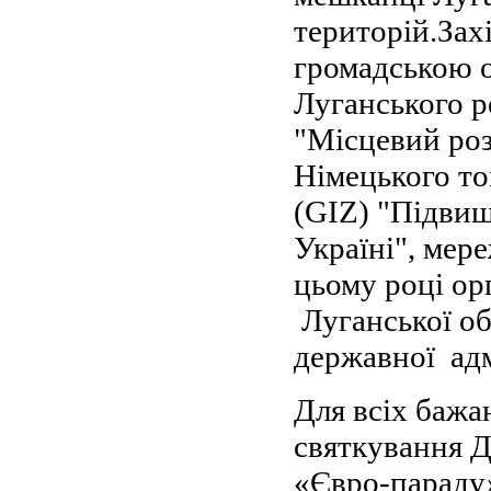
територій.Зах
громадською о
Луганського 
"Місцевий роз
Німецького то
(GIZ) "Підвищ
Україні", мере
цьому році ор
Луганської об
державної адм
Для всіх бажа
святкування Д
«Євро-параду»