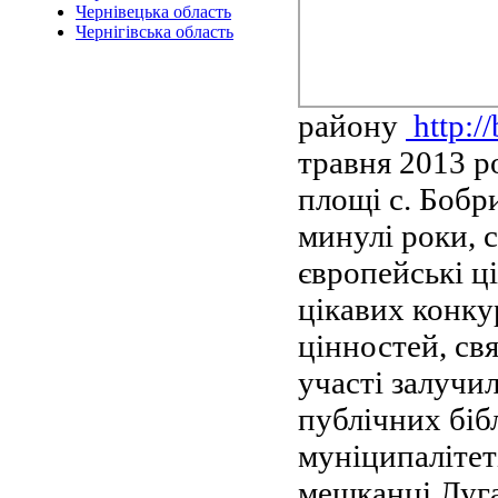
Чернівецька область
Чернігівська область
району
http:/
травня 2013 р
площі с. Бобр
минулі роки, 
європейські ці
цікавих конку
цінностей, св
участі залучи
публічних біб
муніципалітеті
мешканці Луга