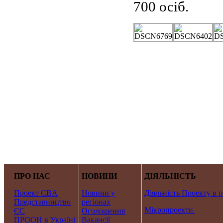
700 осіб.
ПРО НАС
НОВИНИ
ДІЯЛЬНІСТЬ
Проект CBA
Новини у
Діяльність Проекту в р
Представництво
регіонах
Мікропроекти
ЄС
Оголошення
ПРООН в Україні
Вакансії