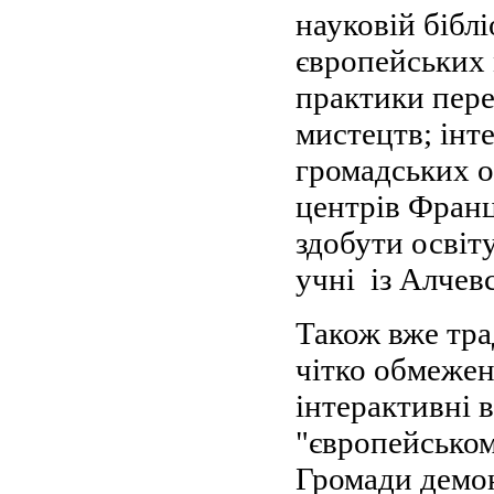
науковій бібл
європейських 
практики пере
мистецтв; інте
громадських о
центрів Франці
здобути освіт
учні із Алчев
Також вже тра
чітко обмежено
інтерактивні в
"європейськом
Громади демон