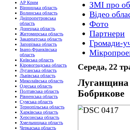
АР Крим
ЗМІ про об
Вінницька область
Відео обла
Волинська область
Дніпропетровська
Фото
область
Донецька область
Партнери
Житомирська область
Закарпатська область
Громади-у
Запорізька область
Івано-Франківська
Мікропрое
область
Київська область
Середа, 22 т
Кіровоградська область
Луганська область
Львівська область
Луганщина 
Миколаївська область
Одеська область
Бобрикове
Полтавська область
Рівненська область
Сумська область
Тернопільська область
Харківська область
Херсонська область
Хмельницька область
Черкаська область