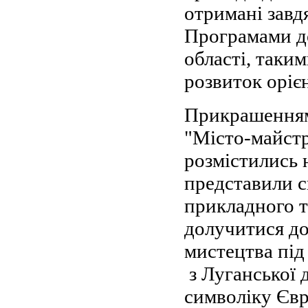
отримані завд
Програмами д
області, так
розвиток оріє
Прикрашенням
"Місто-майстрі
розмістились 
представили с
прикладного т
долучитися до
мистецтва під
з Луганської 
символіку Єв