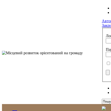
Авто
Закр
Ло
Па