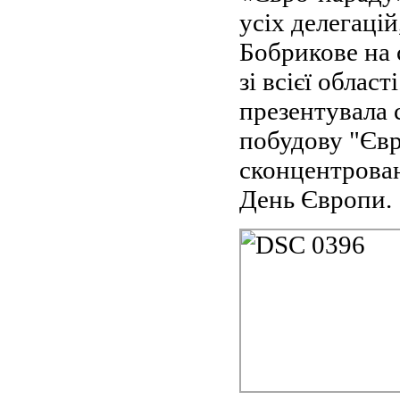
усіх делегацій
Бобрикове на 
зі всієї облас
презентувала 
побудову "Євр
сконцентрован
День Європи.