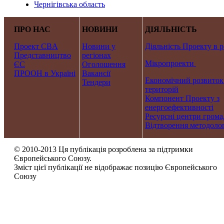
Чернігівська область
ПРО НАС
НОВИНИ
ДІЯЛЬНІСТЬ
Проект CBA
Новини у
Діяльність Проекту в р
Представництво
регіонах
Мікропроекти
ЄС
Оголошення
ПРООН в Україні
Вакансії
Економічний розвиток
Тендери
територій
Компонент Проекту з
енергоефективності
Ресурсні центри грома
Відтворення методолог
© 2010-2013 Ця публікація розроблена за підтримки
Європейського Союзу.
Зміст цієї публікації не відображає позицію Європейського
Союзу