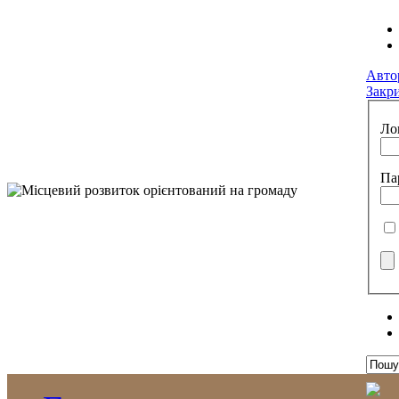
Авто
Закр
Ло
Па