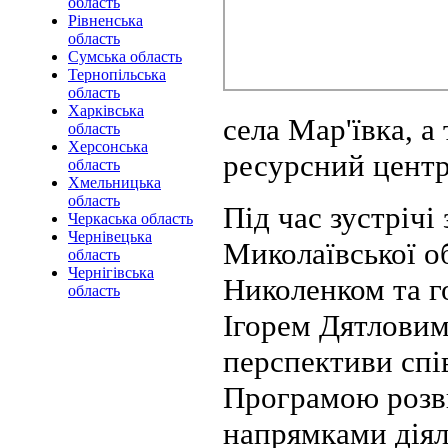
область
Рівненська
область
Сумська область
Тернопільська
область
Харківська
села Мар'ївка, 
область
Херсонська
ресурсний центр
область
Хмельницька
область
Під час зустріч
Черкаська область
Чернівецька
Миколаївської о
область
Чернігівська
Николенком та г
область
Ігорем Дятловим
перспективи спів
Програмою розви
напрямками діял