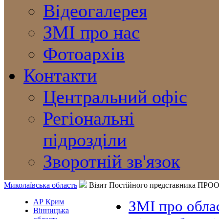
Відеогалерея
ЗМІ про нас
Фотоархів
Контакти
Центральний офіс
Регіональні
підрозділи
Зворотній зв'язок
Миколаївська область
Візит Постійного представника ПРООН 
АР Крим
ЗМІ про обла
Вінницька