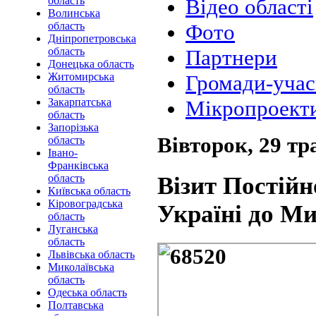
область
Відео області
Волинська
область
Фото
Дніпропетровська
область
Партнери
Донецька область
Житомирська
Громади-уча
область
Закарпатська
Мікропроект
область
Запорізька
Вівторок, 29 тр
область
Івано-
Франківська
Візит Постій
область
Київська область
Кіровоградська
Україні до Ми
область
Луганська
область
Львівська область
Миколаївська
область
Одеська область
Полтавська