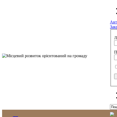
Авт
Зак
Л
П