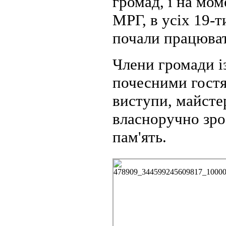
громад, і на мо
МРГ, в усіх 19-т
почали працюват
Члени громади із
почесними гостя
виступи, майстер
власноручно зро
пам'ять.