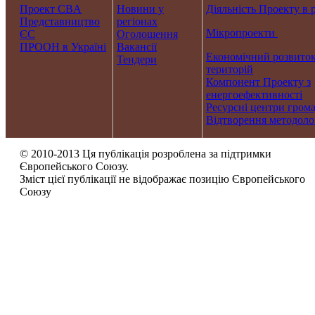
Проект CBA
Новини у
Діяльність Проекту в 
Представництво
регіонах
Мікропроекти
ЄС
Оголошення
ПРООН в Україні
Вакансії
Економічний розвиток
Тендери
територій
Компонент Проекту з
енергоефективності
Ресурсні центри гром
Відтворення методолог
© 2010-2013 Ця публікація розроблена за підтримки
Європейського Союзу.
Зміст цієї публікації не відображає позицію Європейського
Союзу