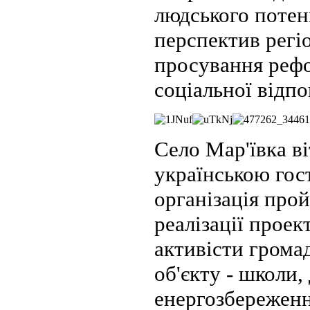
людського потенц
перспектив регі
просування рефо
соціальної відпо
Село Мар'ївка ві
українською гос
організація про
реалізації прое
активісти громад
об'єкту - школи,
енергозбереженн