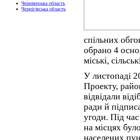
Чернівецька область
Чернігівська область
спільних обго
обрано 4 основ
міські, сільсь
У листопаді 2
Проекту, райо
відвідали віді
ради й підпис
угоди. Під ча
на місцях було
населених пун