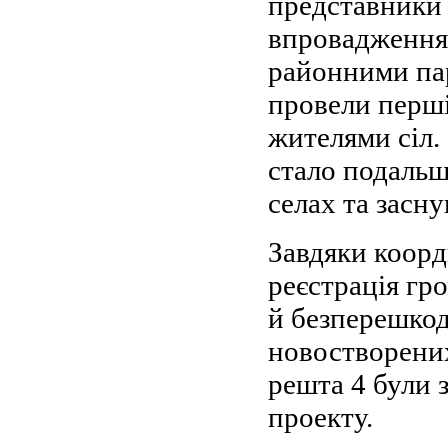
представники 
впровадження 
районними па
провели перші 
жителями сіл.
стало подальш
селах та засну
Завдяки коорд
реєстрація гр
й безперешкод
новостворених
решта 4 були 
проекту.