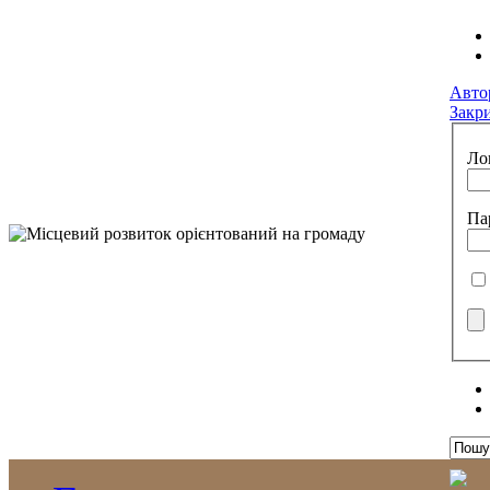
Авто
Закр
Ло
Па