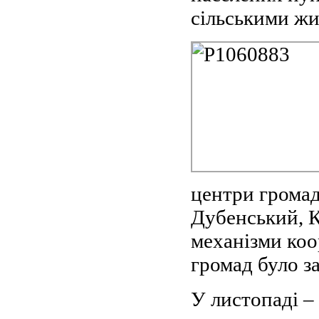
сільськими ж
центри громад
Дубенський, К
механізми коо
громад було з
У листопаді –