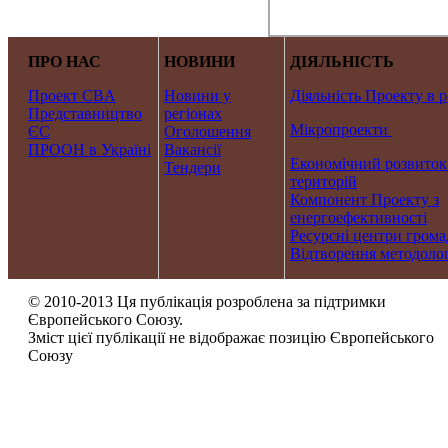
ПРО НАС
НОВИНИ
ДІЯЛЬНІСТЬ
Проект CBA
Новини у
Діяльність Проекту в р
Представництво
регіонах
Мікропроекти
ЄС
Оголошення
ПРООН в Україні
Вакансії
Економічний розвиток
Тендери
територій
Компонент Проекту з
енергоефективності
Ресурсні центри грома
Відтворення методолог
© 2010-2013 Ця публікація розроблена за підтримки
Європейського Союзу.
Зміст цієї публікації не відображає позицію Європейського
Союзу