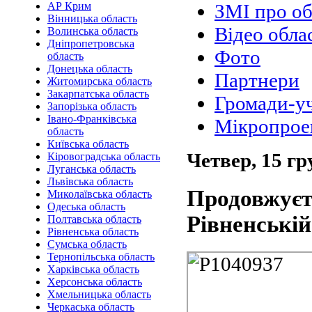
АР Крим
ЗМІ про об
Вінницька область
Відео обла
Волинська область
Дніпропетровська
Фото
область
Донецька область
Партнери
Житомирська область
Закарпатська область
Громади-у
Запорізька область
Івано-Франківська
Мікропрое
область
Київська область
Четвер, 15 гр
Кіровоградська область
Луганська область
Львівська область
Продовжуєт
Миколаївська область
Одеська область
Рівненській
Полтавська область
Рівненська область
Сумська область
Тернопільська область
Харківська область
Херсонська область
Хмельницька область
Черкаська область