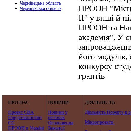
Чернівецька область
ПРООН "Місце
Чернігівська область
ІІ" у виші й 
ПРООН та Нац
академія". У с
запровадження
його модулів, 
конкурсу студ
грантів.
ПРО НАС
НОВИНИ
ДІЯЛЬНІСТЬ
Проект CBA
Новини у
Діяльність Проекту в р
Представництво
регіонах
Мікропроекти
ЄС
Оголошення
ПРООН в Україні
Вакансії