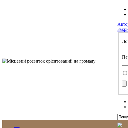
Авто
Закр
Ло
Па