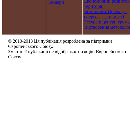
Економічний розвиток
Тендери
територій
Компонент Проекту з
енергоефективності
Ресурсні центри грома
Відтворення методолог
© 2010-2013 Ця публікація розроблена за підтримки
Європейського Союзу.
Зміст цієї публікації не відображає позицію Європейського
Союзу