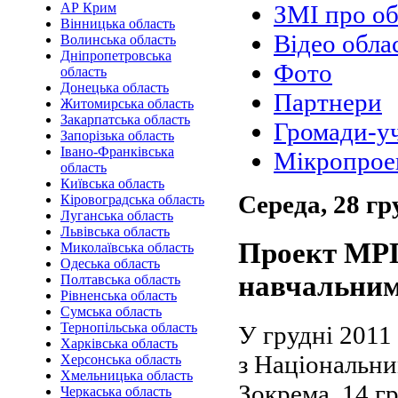
АР Крим
ЗМІ про об
Вінницька область
Відео обла
Волинська область
Дніпропетровська
Фото
область
Донецька область
Партнери
Житомирська область
Закарпатська область
Громади-у
Запорізька область
Івано-Франківська
Мікропрое
область
Київська область
Середа, 28 гр
Кіровоградська область
Луганська область
Львівська область
Проект МРГ
Миколаївська область
Одеська область
навчальним
Полтавська область
Рівненська область
Сумська область
Тернопільська область
У грудні 2011
Харківська область
з Національни
Херсонська область
Хмельницька область
Зокрема, 14 г
Черкаська область