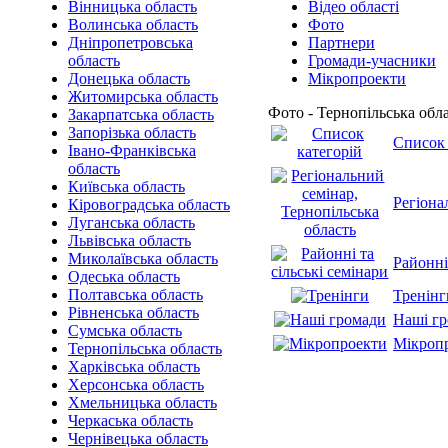
Вінницька область
Відео області
Волинська область
Фото
Дніпропетровська
Партнери
область
Громади-учасники
Донецька область
Мікропроекти
Житомирська область
Фото - Тернопільська обл
Закарпатська область
Запорізька область
Список 
Івано-Франківська
область
Київська область
Регіона
Кіровоградська область
Луганська область
Львівська область
Миколаївська область
Районні
Одеська область
Полтавська область
Тренінг
Рівненська область
Наші г
Сумська область
Мікроп
Тернопільська область
Харківська область
Херсонська область
Хмельницька область
Черкаська область
Чернівецька область