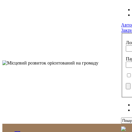
Авто
Закр
Ло
Па