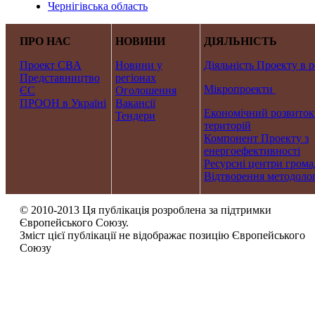
Чернігівська область
ПРО НАС
НОВИНИ
ДІЯЛЬНІСТЬ
Проект CBA
Новини у
Діяльність Проекту в р
Представництво
регіонах
Мікропроекти
ЄС
Оголошення
ПРООН в Україні
Вакансії
Економічний розвиток
Тендери
територій
Компонент Проекту з
енергоефективності
Ресурсні центри грома
Відтворення методолог
© 2010-2013 Ця публікація розроблена за підтримки
Європейського Союзу.
Зміст цієї публікації не відображає позицію Європейського
Союзу