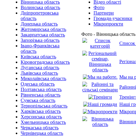
Вінницька область
Відео області
Волинська область
Фото
Дніпропетровська
Партнери
область
Громади-учасники
Донецька область
Мікропроекти
Житомирська область
Фото - Вінницька область
Закарпатська область
Запорізька область
Список 
Івано-Франківська
область
Київська область
Регіона
Кіровоградська область
Луганська область
Львівська область
Мы на р
Миколаївська область
Одеська область
Районні
Полтавська область
Рівненська область
Тренінг
Сумська область
Наші г
Тернопільська область
Харківська область
Мікроп
Херсонська область
Вінниць
Хмельницька область
Черкаська область
Чернівецька область