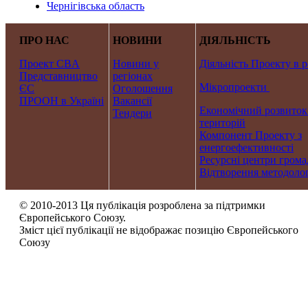
Чернігівська область
ПРО НАС
НОВИНИ
ДІЯЛЬНІСТЬ
Проект CBA
Новини у
Діяльність Проекту в р
Представництво
регіонах
Мікропроекти
ЄС
Оголошення
ПРООН в Україні
Вакансії
Економічний розвиток
Тендери
територій
Компонент Проекту з
енергоефективності
Ресурсні центри грома
Відтворення методолог
© 2010-2013 Ця публікація розроблена за підтримки
Європейського Союзу.
Зміст цієї публікації не відображає позицію Європейського
Союзу