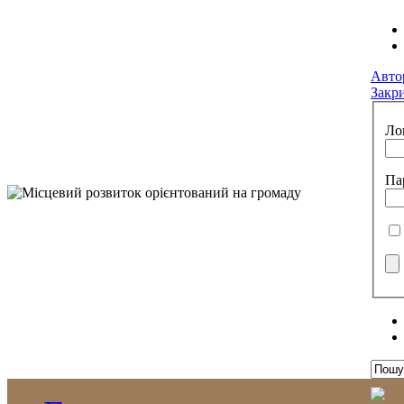
Авто
Закр
Ло
Па