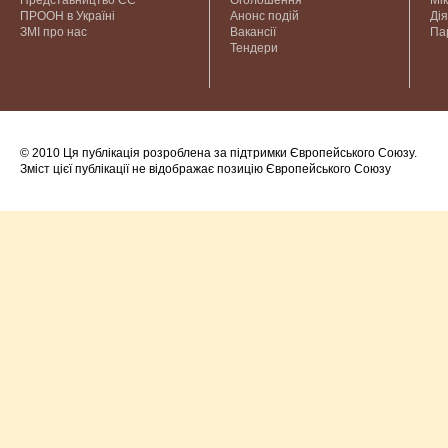
Представництво ЄС
Оголошення
Мі
ПРООН в Україні
Анонс подій
Дія
ЗМІ про нас
Вакансії
Па
Тендери
© 2010 Ця публікація розроблена за підтримки Європейського Союзу.
Зміст цієї публікації не відображає позицію Європейського Союзу