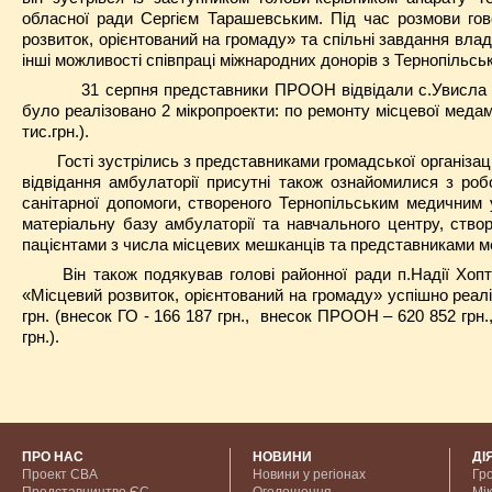
обласної ради Сергієм Тарашевським. Під час розмови г
розвиток, орієнтований на громаду» та спільні завдання влад
інші можливості співпраці міжнародних донорів з Тернопільс
31 серпня представники ПРООН відвідали с.Увисла Г
було реалізовано 2 мікропроекти: по ремонту місцевої медам
тис.грн.).
Гості зустрілись з представниками громадської організаці
відвідання амбулаторії присутні також ознайомилися з роб
санітарної допомоги, створеного Тернопільським медичним у
матеріальну базу амбулаторії та навчального центру, ство
пацієнтами з числа місцевих мешканців та представниками меду
Він також подякував голові районної ради п.Надії Хоп
«Місцевий розвиток, орієнтований на громаду» успішно реалі
грн.
(внесок ГО - 166
187 грн.,
внесок ПРООН – 620
852 грн
грн.).
ПРО НАС
НОВИНИ
ДІ
Проект CBA
Новини у регіонах
Гр