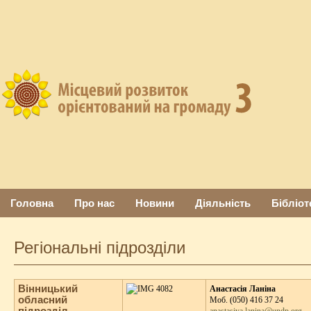
Головна
Про нас
Новини
Діяльність
Бібліот
Регіональні підрозділи
Вінницький
Анастасія Ланіна
обласний
Moб. (050) 416 37 24
підрозділ
anastasiya.lanina@undp.org