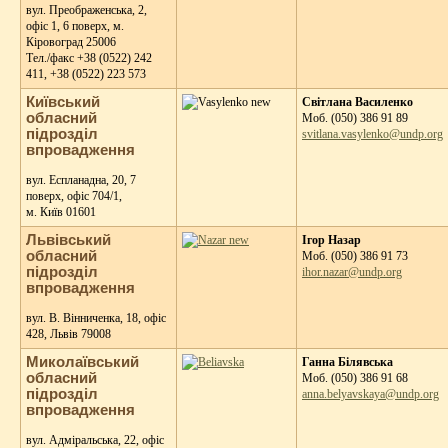
вул. Преображенська, 2,
офіс 1, 6 поверх, м.
Кіровоград 25006
Тeл./факс +38 (0522) 242
411, +38 (0522) 223 573
Київський
Світлана Василенко
обласний
Моб. (050) 386 91 89
підрозділ
svitlana.vasylenko@undp.org
впровадження
вул. Еспланадна, 20, 7
поверх, офіс 704/1,
м. Київ 01601
Львівський
Ігор Назар
обласний
Моб. (050) 386 91 73
підрозділ
ihor.nazar@undp.org
впровадження
вул. В. Вінниченка, 18, офіс
428, Львів 79008
Миколаївський
Ганна Білявська
обласний
Моб. (050) 386 91 68
підрозділ
anna.belyavskaya@undp.org
впровадження
вул. Адміральська, 22, офіс