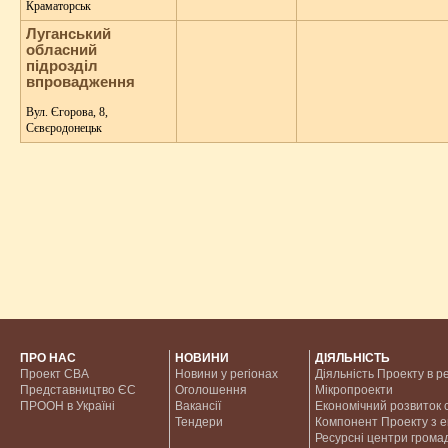
Краматорськ
Луганський
обласний
підрозділ
впровадження
Вул. Єгорова, 8,
Сєвєродонецьк
ПРО НАС
НОВИНИ
ДІЯЛЬНІСТЬ
Проект CBA
Новини у регіонах
Діяльність Проекту в р
Представництво ЄС
Оголошення
Мікропроекти
ПРООН в Україні
Вакансії
Економічний розвиток с
Тендери
Компонент Проекту з 
Ресурсні центри грома