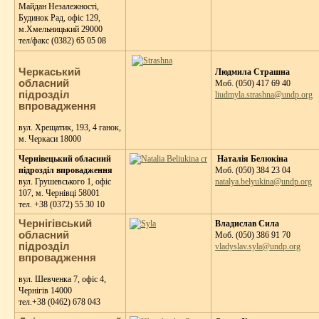
Майдан Незалежності,
Будинок Рад, офіс 129,
м.Хмельницький 29000
тел/факс (0382) 65 05 08
Черкаський
Людмила Страшна
обласний
Moб. (050) 417 69 40
підрозділ
liudmyla.strashna@undp.org
впровадження
вул. Хрещатик, 193, 4 ганок,
м. Черкаси 18000
Чернівецький обласний
Наталія Белюкіна
підрозділ впровадження
Моб. (050) 384 23 04
вул. Грушевського 1, офіс
natalya.belyukina@undp.org
107, м. Чернівці 58001
тeл. +38 (0372) 55 30 10
Чернігівський
Владислав Сила
обласний
Моб. (050) 386 91 70
підрозділ
vladyslav.syla@undp.org
впровадження
вул. Шевченка 7, офіс 4,
Чернігів 14000
тел.+38 (0462) 678 043