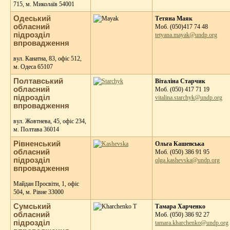
715, м. Миколаїв 54001
Одеський
Тетяна Маяк
обласний
Моб. (050)417 74 48
підрозділ
tetyana.mayak@undp.org
впровадження
вул. Канатна, 83, офіс 512,
м. Одеса 65107
Полтавський
Віталіна Старчик
обласний
Моб. (050) 417 71 19
підрозділ
vitalina.starchyk@undp.org
впровадження
вул. Жовтнева, 45, офіс 234,
м. Полтава 36014
Рівненський
Ольга Кашевська
обласний
Моб. (050) 386 91 95
підрозділ
olga.kashevska@undp.org
впровадження
Майдан Просвіти, 1, офіс
504, м. Рівне 33000
Сумський
Тамара Харченко
обласний
Моб. (050) 386 92 27
підрозділ
tamara.kharchenko@undp.org