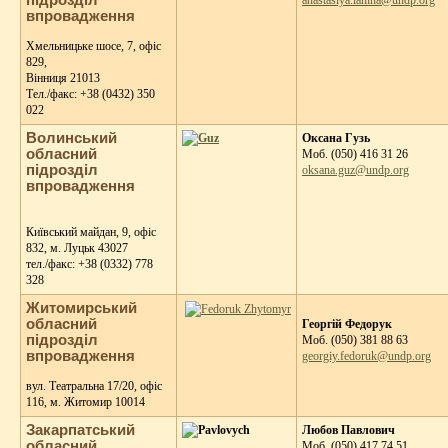
впровадження
Хмельницьке шосе, 7, офіс
829,
Вінниця 21013
Тeл./факс: +38 (0432) 350
022
Волинський
Оксана Гузь
обласний
Moб. (050) 416 31 26
підрозділ
oksana.guz@undp.org
впровадження
Київський майдан, 9, офіс
832, м. Луцьк 43027
тeл./факс: +38 (0332) 778
328
Житомирський
обласний
Георгій Федорук
підрозділ
Моб. (050) 381 88 63
впровадження
georgiy.fedoruk@undp.org
вул. Театральна 17/20, офіс
116, м. Житомир 10014
Закарпатський
Любов Павлович
обласний
Moб. (050) 417 74 51