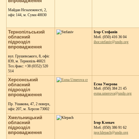
впровадження
Майдан Незалежності, 2,
офіс 144, м. Суми 40030
Тернопільський
Ігор Стефанів
обласний
Моб. (050) 416 36 04
підрозділ
ihor.stefaniv@undp.org
впровадження
вул. Грушевського, 8, офіс
839, м. Тернопіль 46021
Тeл./факс: +38 (0352) 520
514
Херсонський
Есма Умєрова
обласний
Моб. (050) 384 21 45
підрозділ
esma.umerova@undp.org
впровадження
Пр. Ушакова, 47, 2 поверх,
офіс 207, м. Херсон 73002
Хмельницький
обласний
Ігор Клепач
підрозділ
Моб. (050) 386 91 62
впровадження
igor.klepach@undp.org