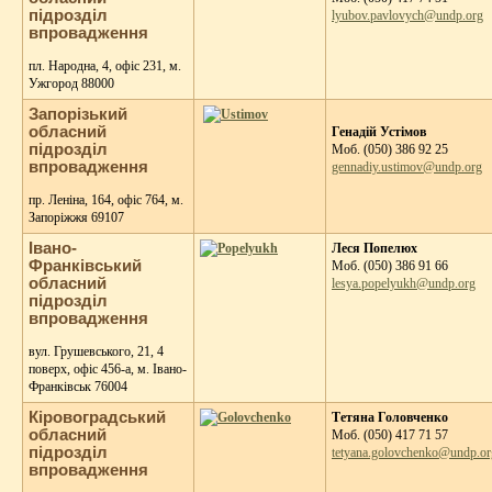
підрозділ
lyubov.pavlovych@undp.org
впровадження
пл. Народна, 4, офіс 231, м.
Ужгород 88000
Запорізький
обласний
Генадій Устімов
підрозділ
Moб. (050) 386 92 25
впровадження
gennadiy.ustimov@undp.org
пр. Леніна, 164, офіс 764, м.
Запоріжжя 69107
Івано-
Леся Попелюх
Франківський
Моб. (050) 386 91 66
обласний
lesya.popelyukh@undp.org
підрозділ
впровадження
вул. Грушевського, 21, 4
поверх, офіс 456-а, м. Івано-
Франківськ 76004
Кіровоградський
Тетяна Головченко
обласний
Моб. (050) 417 71 57
підрозділ
tetyana.golovchenko@undp.or
впровадження