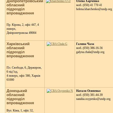
Дніпропетровський
Олена Харченко
обласний
моб. (050) 41 770 41
підрозділ
helena.kharchenko@undp.org
впровадження
Пр. Кірова, 2, офіс 447, 4
поверх,
Дніпропетровськ 49004
Харківський
Галина Чала
обласний
моб. (050) 386-16-56
підрозділ
galyna.chala@undp.org
впровадження
Пл. Свободи, 6, Держпром,
6 під’їзд,
4 поверх, офіс 580, Харків
61000
Донецький
Наталя Осипенко
обласний
моб. (050) 381-44-39
підрозділ
nataliia.osypenko@undp.org
впровадження
Вул. Кіма, 1, офіс 32,