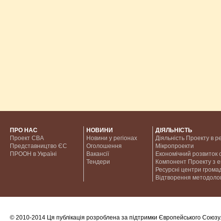
ПРО НАС
НОВИНИ
ДІЯЛЬНІСТЬ
Проект CBA
Новини у регіонах
Діяльність Проекту в р
Представництво ЄС
Оголошення
Мікропроекти
ПРООН в Україні
Вакансії
Економічний розвиток с
Тендери
Компонент Проекту з 
Ресурсні центри грома
Відтворення методолог
© 2010-2014 Ця публікація розроблена за підтримки Європейського Союзу