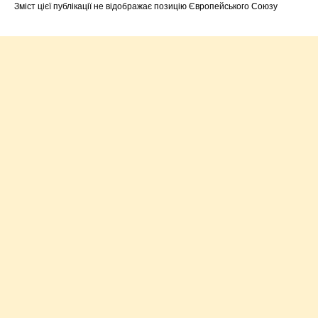
Зміст цієї публікації не відображає позицію Європейського Союзу