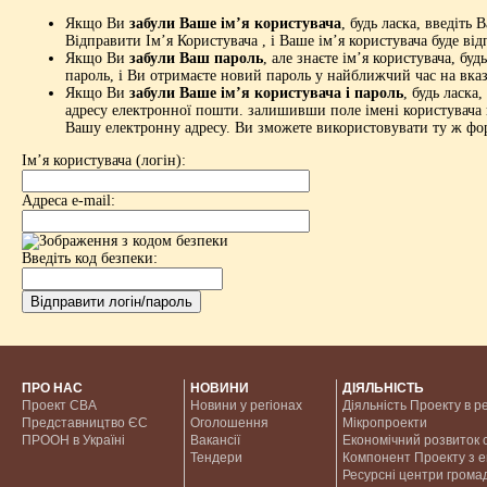
Якщо Ви
забули Ваше ім’я користувача
, будь ласка, введіт
Відправити Ім’я Користувача , і Ваше ім’я користувача буде в
Якщо Ви
забули Ваш пароль
, але знаєте ім’я користувача, бу
пароль, і Ви отримаєте новий пароль у найближчий час на вка
Якщо Ви
забули Ваше ім’я користувача і пароль
, будь ласка
адресу електронної пошти. залишивши поле імені користувача п
Вашу електронну адресу. Ви зможете використовувати ту ж фор
Ім’я користувача (логін):
Адреса e-mail:
Введіть код безпеки:
ПРО НАС
НОВИНИ
ДІЯЛЬНІСТЬ
Проект CBA
Новини у регіонах
Діяльність Проекту в р
Представництво ЄС
Оголошення
Мікропроекти
ПРООН в Україні
Вакансії
Економічний розвиток с
Тендери
Компонент Проекту з 
Ресурсні центри грома