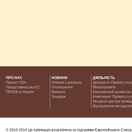
ПРО НАС
НОВИНИ
ДІЯЛЬНІСТЬ
Проект CBA
Новини у регіонах
Діяльність Проекту в р
Представництво ЄС
Оголошення
Мікропроекти
ПРООН в Україні
Вакансії
Економічний розвиток с
Тендери
Компонент Проекту з 
Ресурсні центри грома
Відтворення методолог
© 2010-2014 Ця публікація розроблена за підтримки Європейського Союзу