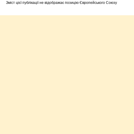
Зміст цієї публікації не відображає позицію Європейського Союзу