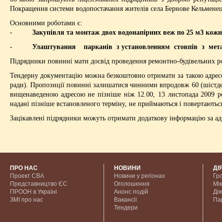
Покращення системи водопостачання жителів села Бернове Кельменец
Основними роботами є:
-
Закупівля та монтаж двох водонапірних веж по 25 м3 кожн
-
Улаштування парканів з установленням стовпів з металев
Підрядники повинні мати досвід проведення ремонтно-будівельних роб
Тендерну документацію можна безкоштовно отримати за такою адресою
ради). Пропозиції повинні залишатися чинними впродовж 60 (шістдес
вищенаведеною адресою не пізніше ніж 12.00, 13 листопада 2009 ро
надані пізніше встановленого терміну, не приймаються і повертають
Зацікавлені підрядники можуть отримати додаткову інформацію за ад
ПРО НАС
НОВИНИ
ДІ
Проект CBA
Новини у регіонах
Гр
Представництво ЄС
Оголошення
Мі
ПРООН в Україні
Анонс подій
Дія
ЗМІ про нас
Вакансії
Па
Тендери