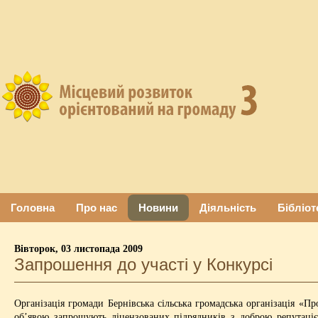
Головна
Про нас
Новини
Діяльність
Бібліот
Вівторок, 03 листопада 2009
Запрошення до участі у Конкурсі
Організація громади Бернівська сільська громадська організація «
об’явою запрошують ліцензованих підрядників з доброю репутаці