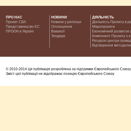
ПРО НАС
НОВИНИ
ДІЯЛЬНІСТЬ
Проект CBA
Новини у регіонах
Діяльність Проекту в р
Представництво ЄС
Оголошення
Мікропроекти
ПРООН в Україні
Вакансії
Економічний розвиток с
Тендери
Компонент Проекту з 
Ресурсні центри грома
Відтворення методолог
© 2010-2014 Ця публікація розроблена за підтримки Європейського Союзу
Зміст цієї публікації не відображає позицію Європейського Союзу