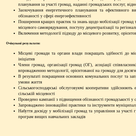
планування за участі громад, наданні громадських послуг, відн
Заохочування енергетичного планування та ефективного ви
обізнаності у сфері енергоефективності
Поширення кращих практик та знань щодо мобілізації громад т
місцевого самоврядування, поступу децентралізації та регіона
Включення методології підходу до місцевого розвитку, орієнто
Очікувані результати:
Місцеві громади та органи влади покращать здібності до мі
ініціатив
Члени громад, організації громад (ОГ), асоціації співвласн
впровадженню методології, орієнтованої на громаду для досяг
В результаті покращення основних комунальних послуг та зап
умови життя
Сільськогосподарські обслуговуючі кооперативи здійснюють 
сільській місцевості
Проведено кампанії з підвищення обізнаності громадськості у 
Запроваджено інноваційні практики та інструменти муніципал
Набуття досвіду у мобілізації громад та управління за участі
програм вищих навчальних закладів