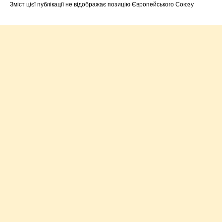
Зміст цієї публікації не відображає позицію Європейського Союзу