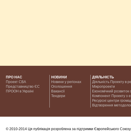
ПРО НАС
НОВИНИ
ДІЯЛЬНІСТЬ
Проект CBA
Новини у регіонах
Діяльність Проекту в р
Представництво ЄС
Оголошення
Мікропроекти
ПРООН в Україні
Вакансії
Економічний розвиток с
Тендери
Компонент Проекту з 
Ресурсні центри грома
Відтворення методолог
© 2010-2014 Ця публікація розроблена за підтримки Європейського Союзу