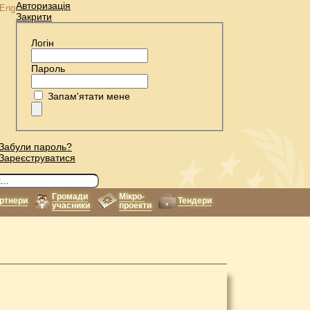
Авторизація
Eng
Закрити
Логін
Пароль
Запам'ятати мене
Забули пароль?
Зареєструватися
Громади
Мікро-
ртнери
Тендери
учасники
проекти