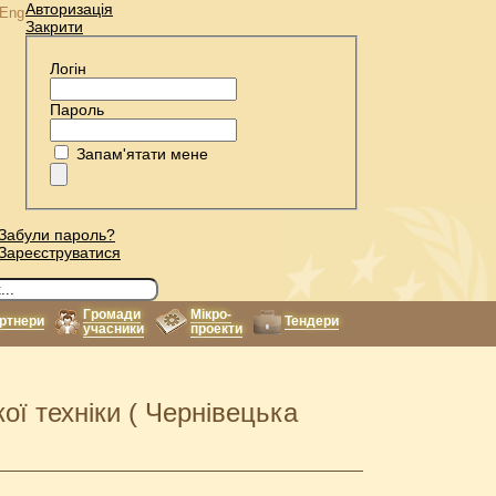
Авторизація
Eng
Закрити
Логін
Пароль
Запам'ятати мене
Забули пароль?
Зареєструватися
Громади
Мікро-
ртнери
Тендери
учасники
проекти
ої техніки ( Чернівецька