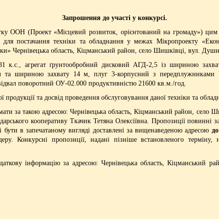
Запрошення до участі у конкурсі.
ООН (Проект «Місцевий розвиток, орієнтований на громаду») цим о
ії для постачання техніки та обладнання у межах Мікропроекту «Ек
ки» Чернівецька область, Кіцманський район, село Шишківці, вул. Души
81 к.с., агрегат ґрунтообробний дисковий АГД-2,5 із шириною захват
 та шириною захвату 14 м, плуг 3-корпусний з передплужниками ПЛ
ідвал поворотний ОУ-02.000 продуктивністю 21600 кв.м./год.
ї продукції та досвід проведення обслуговування даної техніки та облад
ти за такою адресою: Чернівецька область, Кіцманський район, село Ш
одарського кооперативу Ткачик Тетяна Олексіївна. Пропозиції повинні 
і бути в запечатаному вигляді доставлені за вищенаведеною адресою
до
деру. Конкурсні пропозиції, надані пізніше встановленого терміну,
аткову інформацію за адресою: Чернівецька область, Кіцманський ра