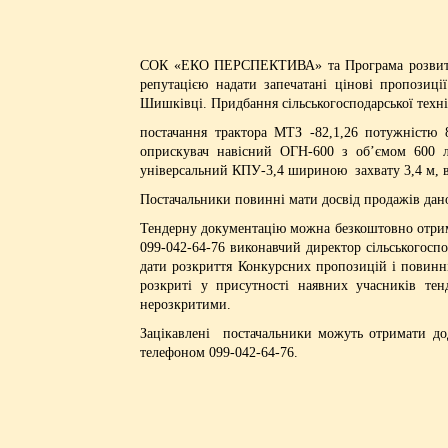
СОК «ЕКО ПЕРСПЕКТИВА» та Програма розвитку 
репутацією надати запечатані цінові пропозиц
Шишківці. Придбання сільськогосподарської техні
постачання трактора МТЗ -82,1,26 потужністю 
оприскувач навісний ОГН-600 з об’ємом 600 л
універсальний КПУ-3,4 шириною захвату 3,4 м, в
Постачальники повинні мати досвід продажів дано
Тендерну документацію можна безкоштовно отрима
099-042-64-76 виконавчий директор сільськогосп
дати розкриття Конкурсних пропозицій і повинн
розкриті у присутності наявних учасників тен
нерозкритими.
Зацікавлені постачальники можуть отримати дод
телефоном 099-042-64-76.