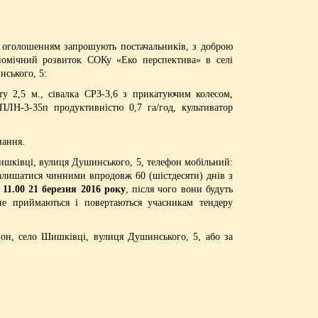
голошенням запрошують постачальників, з доброю
ономічний розвиток СОКу «Еко перспектива» в селі
нського, 5:
у 2,5 м., сівалка СРЗ-3,6 з прикатуючим колесом,
Н-3-35п продуктивністю 0,7 га/год, культиватор
нання.
ишківці, вулиця Душинського, 5, телефон мобільний:
залишатися чинними впродовж 60 (шістдесяти) днів з
 11.00 21 березня 2016
року
, після чого вони будуть
 не приймаються і повертаються учасникам тендеру
йон, село Шишківці, вулиця Душинського, 5, або за