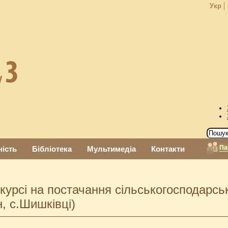
Укр
Па
ність
Бібліотека
Мультимедіа
Контакти
курсі на постачання сільськогосподарськ
, с.Шишківці)