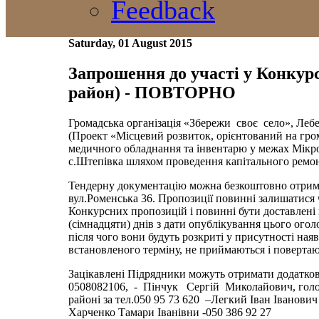
Feedback
Saturday, 01 August 2015
Запрошення до участі у Конкур
район) - ПОВТОРНО
Громадська організація «Збережи своє село», Леб
(Проект «Місцевий розвиток, орієнтований на гро
медичного обладнання та інвентарю у межах Мік
с.Штепівка шляхом проведення капітального ремо
Тендерну документацію можна безкоштовно отримат
вул.Роменська 36. Пропозиції повинні залишатися 
Конкурсних пропозицій і повинні бути доставлені
(сімнадцяти) днів з дати опублікування цього огол
після чого вони будуть розкриті у присутності ная
встановленого терміну, не при­ймаються і поверта
Зацікавлені Підрядники можуть отримати додатков
0508082106, - Пінчук Сергій Миколайович, голов
районі за тел.050 95 73 620 –Легкий Іван Іванови
Харченко Тамари Іванівни -050 386 92 27