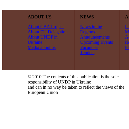
ABOUT US
NEWS
A
About CBA Project
News in the
Pa
About EU Delegation
Regions
Mi
About UNDP in
Announcements
Ac
Ukraine
Upcoming Events
R
Media about us
Vacancies
Pa
Tenders
© 2010 The contents of this publication is the sole
responsibility of UNDP in Ukraine
and can in no way be taken to reflect the views of the
European Union