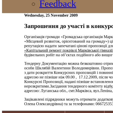
Feedback
Wednesday, 25 November 2009
Запрошення до участі в конкурс
Організація громади «Громадська організація Мар
«Місцевий розвиток, орієнтований на громаду») ц
репутацією надати запечатані цінові пропозиції д
«Капітальний ремонт покрівлі Марківської гімназії
будівельних робіт на об’єктах подібного або вищог
Тендерну Документацію можна безкоштовно отримат
особи Шклябій Валентини Володимирівни. Пропози
з дати розкриття Конкурсних пропозицій і повинні
адресою не пізніше ніж 09.00 , 17.12.2009, після ч
Конкурсні Пропозиції, надані пізніше встановлено
нерозкритими.Засідання тендерного комітету відбуд
адресою: Луганська обл., смт.Марківса, вул.Леніна,
Зацікавлені підрядники можуть отримати додаткову
Олена Олександрівна) та за телефонами: 066725353