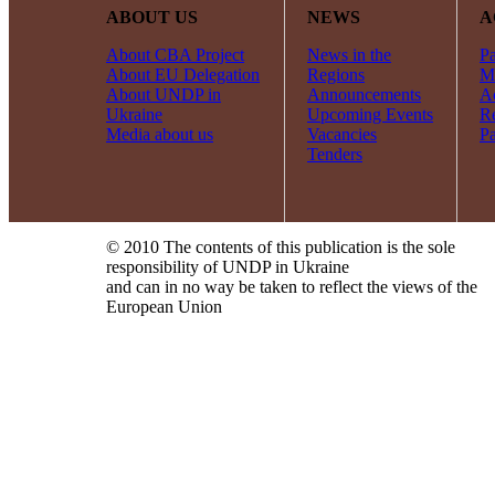
ABOUT US
NEWS
A
About CBA Project
News in the
Pa
About EU Delegation
Regions
Mi
About UNDP in
Announcements
Ac
Ukraine
Upcoming Events
R
Media about us
Vacancies
Pa
Tenders
© 2010 The contents of this publication is the sole
responsibility of UNDP in Ukraine
and can in no way be taken to reflect the views of the
European Union