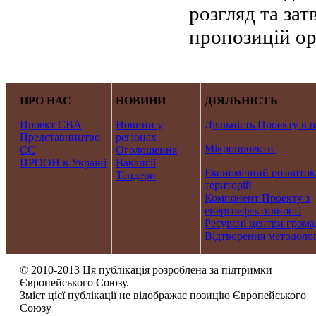
розгляд та за
пропозицій ор
ПРО НАС
НОВИНИ
ДІЯЛЬНІСТЬ
Проект CBA
Новини у
Діяльність Проекту в р
Представництво
регіонах
Мікропроекти
ЄС
Оголошення
ПРООН в Україні
Вакансії
Економічний розвиток
Тендери
територій
Компонент Проекту з
енергоефективності
Ресурсні центри грома
Відтворення методолог
© 2010-2013 Ця публікація розроблена за підтримки
Європейського Союзу.
Зміст цієї публікації не відображає позицію Європейського
Союзу