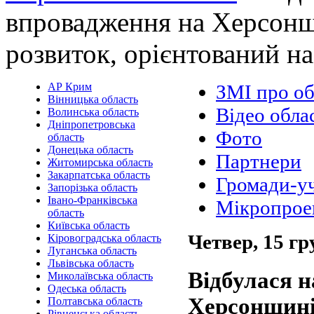
впровадження на Херсонщ
розвиток, орієнтований н
АР Крим
ЗМІ про об
Вінницька область
Відео обла
Волинська область
Дніпропетровська
Фото
область
Донецька область
Партнери
Житомирська область
Закарпатська область
Громади-у
Запорізька область
Івано-Франківська
Мікропрое
область
Київська область
Четвер, 15 гр
Кіровоградська область
Луганська область
Львівська область
Відбулася н
Миколаївська область
Одеська область
Херсонщині
Полтавська область
Рівненська область