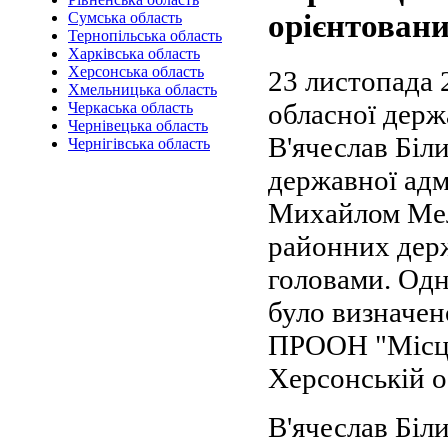
орієнтован
Сумська область
Тернопільська область
Харківська область
Херсонська область
23 листопада 
Хмельницька область
обласної держ
Черкаська область
Чернівецька область
В'ячеслав Біл
Чернігівська область
державної адм
Михайлом Мел
районних держ
головами. Одн
було визначен
ПРООН "Місце
Херсонській о
В'ячеслав Біл