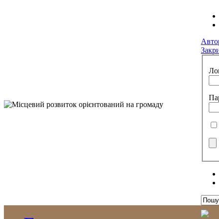
Авто
Закр
Ло
Па