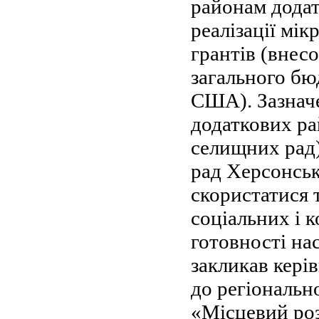
районам додат
реалізації мі
грантів (внес
загального бю
США). Зазначе
додаткових ра
селищних рад)
рад Херсонськ
скористатися 
соціальних і 
готовності на
закликав кері
до регіональн
«Місцевий роз