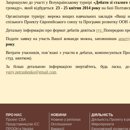
Запрошуємо до участі у Всеукраїнському турнірі
«Дебати зі сталого
громаду», який відбудеться
23 - 25 квітня 2014 року
на базі Полтавс
Організатори турніру: мережа вищих навчальних закладів «Вищі на
спільного Проекту Європейського союзу та Програми розвитку ООН «
Детальну інформацію про формат дебатів дивіться
тут.
Попередню про
Подати заявку на участь Вашої команди можна, заповнивши
анкету
року
.
Витрати учасників, пов’язані з участю в дебатах, компенсуються Пр
студ. квитком).
За більш детальною інформацією звертайтесь, будь ласка,
yuriy.petrushenko@gmail.com
.
ПРО НАС
НОВИНИ
ДІЯЛЬНІСТЬ
Проект CBA
Новини у регіонах
Діяльність Проекту в р
Представництво ЄС
Оголошення
Мікропроекти
ПРООН в Україні
Вакансії
Економічний розвиток с