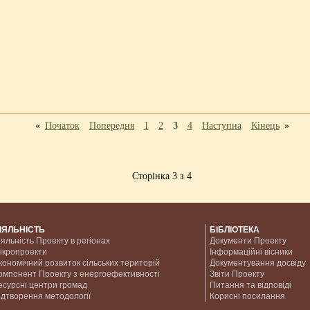
«
Початок
Попередня
1
2
3
4
Наступна
Кінець
»
Сторінка 3 з 4
ІЯЛЬНІСТЬ
БІБЛІОТЕКА
іяльність Проекту в регіонах
Документи Проекту
ікропроекти
Інформаційні вісники
кономічний розвиток сільських територій
Документування досвіду
омпонент Проекту з енергоефективності
Звіти Проекту
есурсні центри громад
Питання та відповіді
ідтворення методології
Корисні посилання