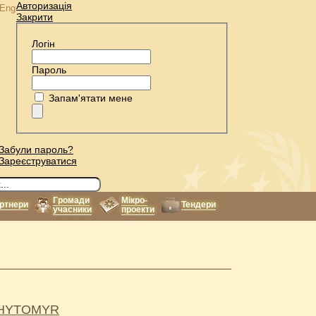
Авторизація
Eng
Закрити
Логін
Пароль
Запам'ятати мене
Забули пароль?
Зареєструватися
Громади
Мікро-
ртнери
Тендери
учасники
проекти
ZHYTOMYR