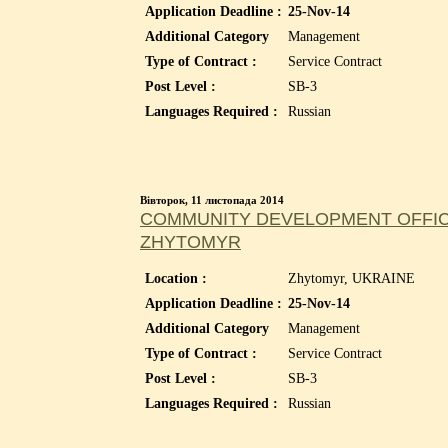
Application Deadline :
25-Nov-14
Additional Category
Management
Type of Contract :
Service Contract
Post Level :
SB-3
Languages Required :
Russian
Вівторок, 11 листопада 2014
COMMUNITY DEVELOPMENT OFFICE
ZHYTOMYR
Location :
Zhytomyr, UKRAINE
Application Deadline :
25-Nov-14
Additional Category
Management
Type of Contract :
Service Contract
Post Level :
SB-3
Languages Required :
Russian