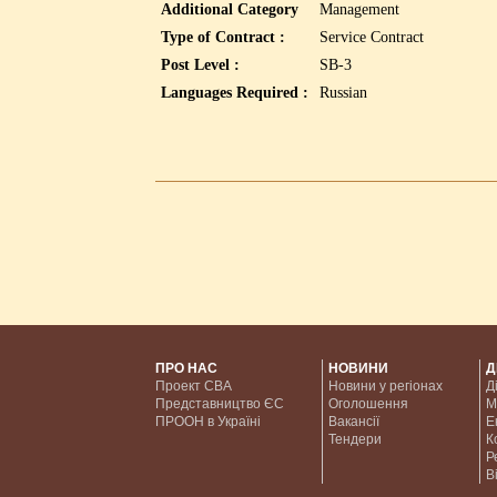
Additional Category
Management
Type of Contract :
Service Contract
Post Level :
SB-3
Languages Required :
Russian
ПРО НАС
НОВИНИ
Д
Проект CBA
Новини у регіонах
Д
Представництво ЄС
Оголошення
М
ПРООН в Україні
Вакансії
Е
Тендери
К
Р
В