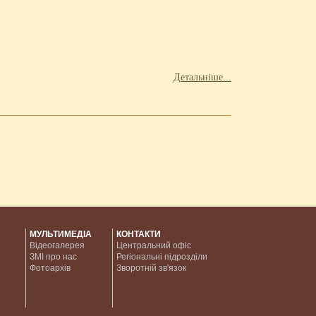
Детальніше...
МУЛЬТИМЕДІА
КОНТАКТИ
Відеогалерея
Центральний офіс
ЗМІ про нас
Регіональні підрозділи
Фотоархів
Зворотній зв'язок