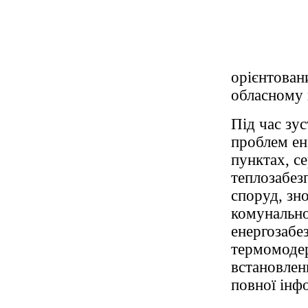
орієнтован
обласному 
Під час зу
проблем ен
пунктах, се
теплозабез
споруд, зн
комунально
енергозабез
термомодер
встановлен
повної інф