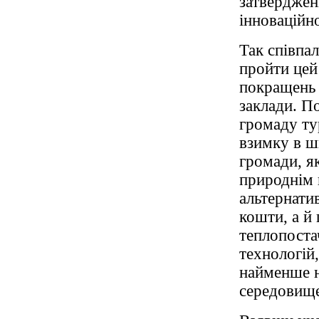
затверджен
інноваційн
Так співпа
пройти цей
покращень с
заклади. П
громаду ту
взимку в шк
громади, я
природнім 
альтернати
кошти, а й
теплопоста
технологій
найменше н
середовище