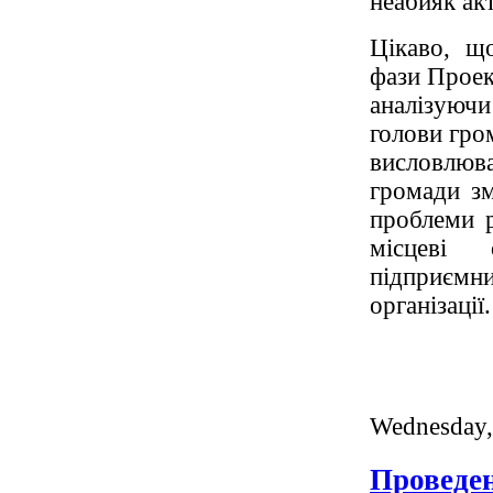
неабияк ак
Цікаво, щ
фази Прое
аналізуючи
голови гро
висловлюв
громади зм
проблеми р
місцеві 
підприємн
організації.
Wednesday,
Проведен