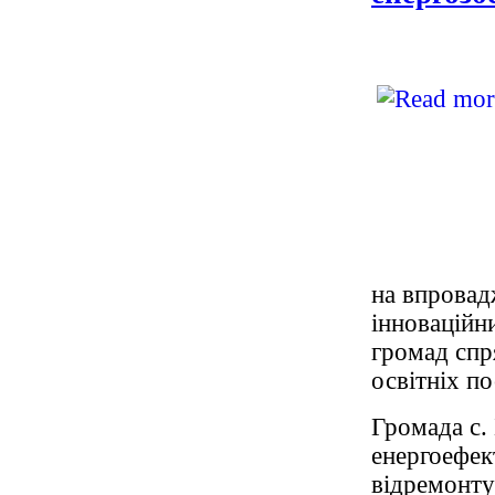
на впровад
інноваційн
громад спр
освітніх п
Громада с.
енергоефек
відремонту