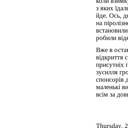
коли взимк
з яких їдал
йде. Ось, 
на піролізн
встановили
робили від
Вже в остан
відкриття 
присутніх п
зусилля г
спонсорів 
маленькі в
всім за дов
Thursday, 