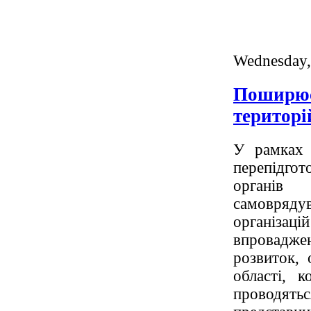
Wednesday,
Поширюєм
територі
У рамках 
перепідгот
органів 
самовряду
організа
впровадже
розвиток, 
області, 
проводят