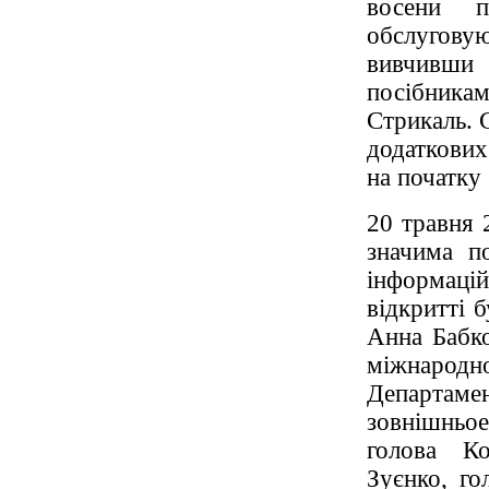
восени по
обслугову
вивчивши
посібникам
Стрикаль. С
додаткових
на початку
20 травня 
значима по
інформацій
відкритті 
Анна Бабко
міжнародн
Департаме
зовнішньое
голова К
Зуєнко, го