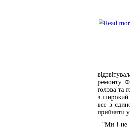
відзвітува
ремонту Ф
голова та 
а широкий 
все з єдин
прийняти уч
- "Ми і не