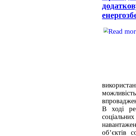
додатков
енергозб
використанн
можливіс
впроваджен
В ході ре
соціальни
навантаже
об’єктів с