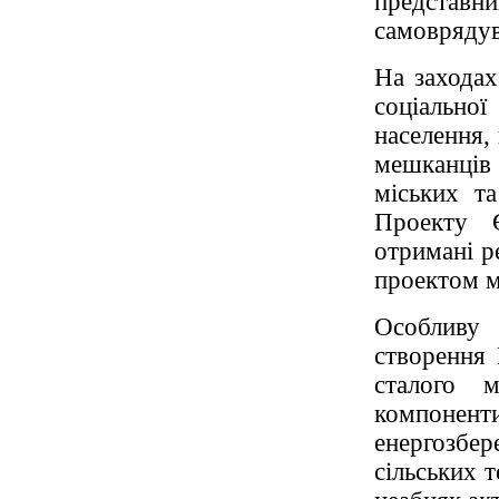
представни
самоврядув
На заходах
соціально
населення,
мешканців
міських та
Проекту 
отримані р
проектом м
Особливу
створення 
сталого 
компонен
енергозбер
сільських т