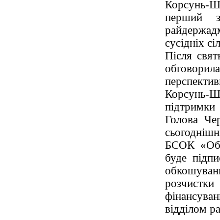
Корсунь-Ш
перший за
райдержадм
сусідніх сі
Після свят
обговорил
перспектив
Корсунь-
підтримки
Голова Чер
сьогодніш
БСОК «Обр
буде підпи
обкошуванн
розчистк
фінансува
відділом р