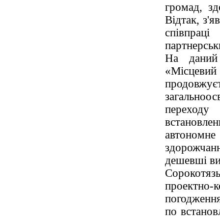
громад, зд
Відтак, з'я
співпрац
партнерськ
На даний
«Місцеви
продовжуєт
загальноо
переходу
встановле
автономне
здорожчанн
дешевші ви
Сорокотяз
проектно-
погодження
по встанов