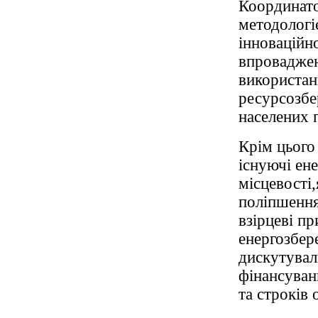
Координато
методологі
інноваційн
впроваджен
використан
ресурсозбе
населених 
Крім цього
існуючі ене
місцевості,
поліпшення
взірцеві п
енергозбер
дискутувал
фінансуванн
та строків 