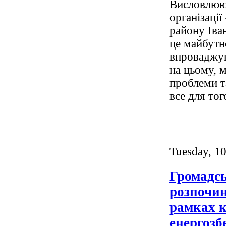
Висловлююч
організації
району Іва
це майбутн
впроваджую
на цьому, 
проблеми т
все для то
Tuesday, 1
Громадсь
розпочин
рамках к
енергозб