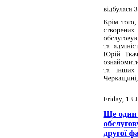
відбулася 
Крім того,
створени
обслуговую
та адмініс
Юрій Ткач
ознайомити
та інших
Черкащині, 
Friday, 13 
Ще один 
обслугов
другої ф