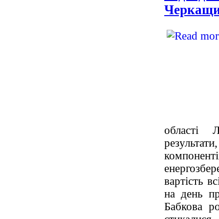
Черкащи
області 
результат
компоненті
енергозбер
вартість в
на день пр
Бабкова р