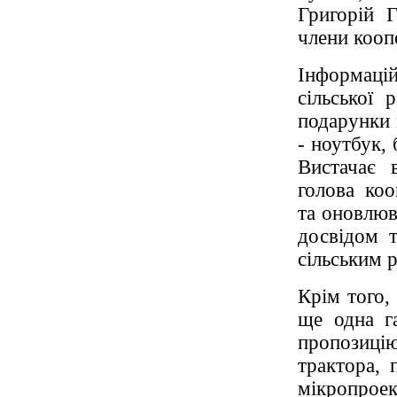
Григорій 
члени кооп
Інформац
сільської 
подарунки 
- ноутбук, 
Вистачає 
голова коо
та оновлюв
досвідом 
сільським 
Крім того,
ще одна га
пропозиці
трактора, 
мікропроек