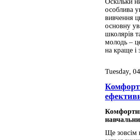
Оскільки н
особлива у
вивчення ц
основну ув
школярів т
молодь – це
на краще і
Tuesday, 0
Комфорт
ефектив
Комфортни
навчальни
Ще зовсім 