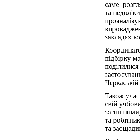
саме розгля
та недоліки
проаналізу
впроваджен
закладах к
Координато
підбірку ма
поділилися
застосуван
Черкаській 
Також учас
свій учбов
затишними,
та робітни
та заощади