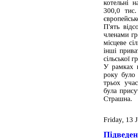
котельні н
300,0 тис.
європейсько
П'ять відс
членами гр
місцеве сі
інші прива
сільської г
У рамках 
року було 
трьох уча
була прис
Страшна.
Friday, 13 
Підведен