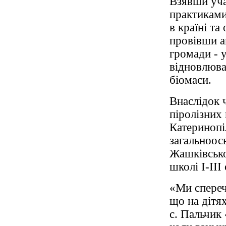
Взявши уча
практиками
в країні та
провівши а
громади - 
відновлюва
біомаси.
Внаслідок 
піролізних
Катеринопі
загальноосв
Жашківсько
школі І-ІІІ
«Ми спереч
що на дітя
с. Пальчик