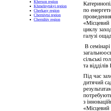
Kherson region
Катеринопі
Khmelnytskyi region
по енергет
Cherkasy region
Chernivtsi region
проведенн
Chernihiv region
«Місцевий 
циклу захо
галузі оща
В семінарі
загальноосв
сільські го
та відділів
Під час за
дитячий са
результата
потребують
з інноваці
«Місцевий р