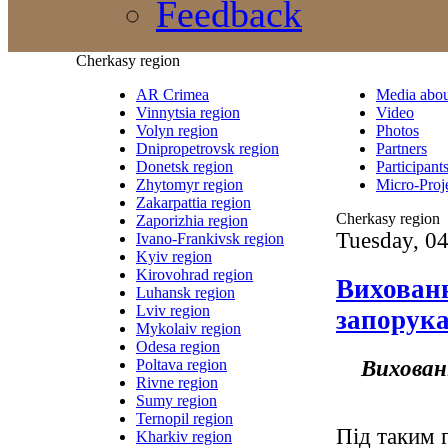
Feedback
Cherkasy region
AR Crimea
Media abou
Vinnytsia region
Video
Volyn region
Photos
Dnipropetrovsk region
Partners
Donetsk region
Participant
Zhytomyr region
Micro-Proj
Zakarpattia region
Cherkasy region
Zaporizhia region
Tuesday, 0
Ivano-Frankivsk region
Kyiv region
Kirovohrad region
Вихованн
Luhansk region
Lviv region
запорука
Mykolaiv region
Odesa region
Вихова
н
Poltava region
Rivne region
Sumy region
Ternopil region
Під таким 
Kharkiv region