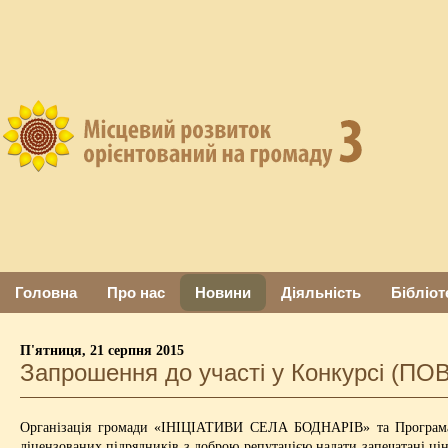
Головна
Про нас
Новини
Діяльність
Бібліот
П'ятниця, 21 серпня 2015
Запрошення до участі у Конкурсі (П
Організація громади
«ІНІЦІАТИВИ СЕЛА БОДНАРІВ» та Програма р
ліцензованих підрядників з доброю репутацією надати запечатані ці