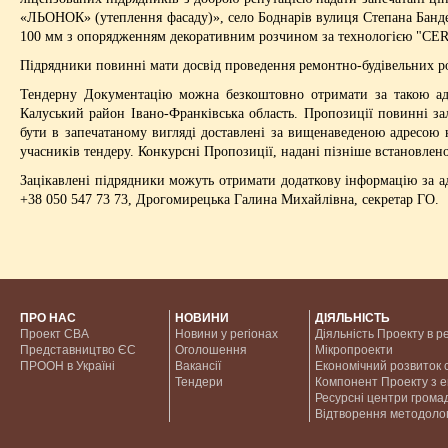
«ЛЬОНОК» (утеплення фасаду)», село Боднарів вулиця Степана Банд
100 мм з опорядженням декоративним розчином за технологією "CER
Підрядники повинні мати досвід проведення ремонтно-будівельних роб
Тендерну Документацію можна безкоштовно отримати за такою а
Калуський район Івано-Франківська область. Пропозиції повинні з
бути в запечатаному вигляді доставлені за вищенаведеною адресою н
учасників тендеру. Конкурсні Пропозиції, надані пізніше встановлен
Зацікавлені підрядники можуть отримати додаткову інформацію за а
+38 050 547 73 73, Дрогомирецька Галина Михайлівна, секретар ГО.
ПРО НАС
НОВИНИ
ДІЯЛЬНІСТЬ
Проект CBA
Новини у регіонах
Діяльність Проекту в р
Представництво ЄС
Оголошення
Мікропроекти
ПРООН в Україні
Вакансії
Економічний розвиток с
Тендери
Компонент Проекту з 
Ресурсні центри грома
Відтворення методолог