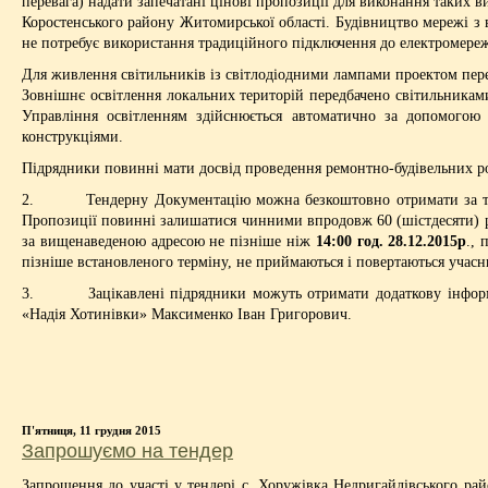
перевага) надати запечатані цінові пропозиції для виконання таких 
Коростенського району Житомирської області. Будівництво мережі з 
не потребує використання традиційного підключення до електромереж
Для живлення світильників із світлодіодними лампами проектом перед
Зовнішнє освітлення локальних територій передбачено світильника
Управління освітленням здійснюється автоматично за допомогою
конструкціями.
Підрядники повинні мати досвід проведення ремонтно-будівельних роб
2. Тендерну Документацію можна безкоштовно отримати за такою 
Пропозиції повинні залишатися чинними впродовж 60 (шістдесяти) ро
за вищенаведеною адресою не пізніше ніж
14:00 год. 28.12.2015р
., 
пізніше встановленого терміну, не приймаються і повертаються учас
3. Зацікавлені підрядники можуть отримати додаткову інформацію
«Надія Хотинівки» Максименко Іван Григорович.
П'ятниця, 11 грудня 2015
Запрошуємо на тендер
Запрошення до участі у тендері с. Хоружівка Недригайлівського ра