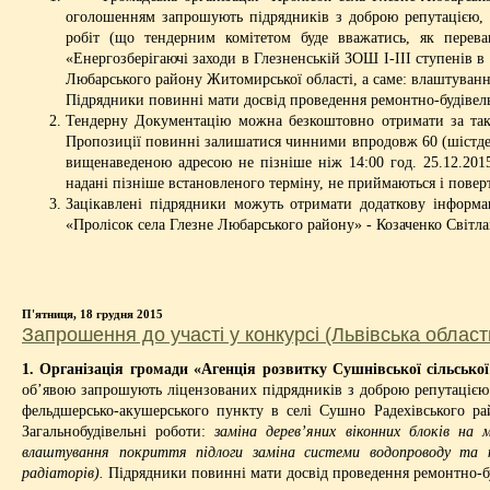
оголошенням запрошують підрядників з доброю репутацією, як
робіт (що тендерним комітетом буде вважатись, як перева
«Енергозберігаючі заходи в Глезненській ЗОШ I-III ступенів в
Любарського району Житомирської області, а саме: влаштуванн
Підрядники повинні мати досвід проведення ремонтно-будівельн
Тендерну Документацію можна безкоштовно отримати за тако
Пропозиції повинні залишатися чинними впродовж 60 (шістдеся
вищенаведеною адресою не пізніше ніж 14:00 год. 25.12.2015
надані пізніше встановленого терміну, не приймаються і пове
Зацікавлені підрядники можуть отримати додаткову інформац
«Пролісок села Глезне Любарського району» - Козаченко Світл
П'ятниця, 18 грудня 2015
Запрошення до участі у конкурсі (Львівська област
1. Організація громади «Агенція розвитку Сушнівської сільськ
об’явою запрошують ліцензованих підрядників з доброю репутацією
фельдшерсько-акушерського пункту в селі Сушно Радехівського рай
Загальнобудівельні роботи:
заміна дерев’яних віконних блоків на 
влаштування покриття підлоги заміна системи водопроводу та к
радіаторів).
Підрядники повинні мати досвід проведення ремонтно-буд