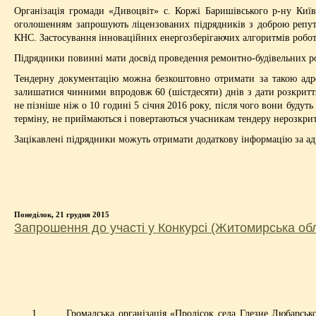
Організація громади «Дивоцвіт» с. Коржі Баришівського р-ну Киї
оголошенням запрошують ліцензованих підрядників з доброю репута
КНС. Застосування інноваційних енергозберігаючих алгоритмів робо
Підрядники повинні мати досвід проведення ремонтно-будівельних роб
Тендерну документацію можна безкоштовно отримати за такою адрес
залишатися чинними впродовж 60 (шістдесяти) днів з дати розкритт
не пізніше ніж о 10 годині 5 січня 2016 року, після чого вони будут
терміну, не приймаються і повертаються учасникам тендеру нерозкри
Зацікавлені підрядники можуть отримати додаткову інформацію за ад
Понеділок, 21 грудня 2015
Запрошення до участі у Конкурсі (Житомирська об
Громадська організація «Пролісок села Глезне Любарськог