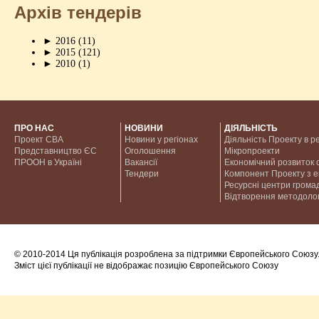
Архів тендерів
►
2016
(11)
►
2015
(121)
►
2010
(1)
ПРО НАС
НОВИНИ
ДІЯЛЬНІСТЬ
Проект CBA
Новини у регіонах
Діяльність Проекту в р
Представництво ЄС
Оголошення
Мікропроекти
ПРООН в Україні
Вакансії
Економічний розвиток с
Тендери
Компонент Проекту з 
Ресурсні центри грома
Відтворення методолог
© 2010-2014 Ця публікація розроблена за підтримки Європейського Союзу
Зміст цієї публікації не відображає позицію Європейського Союзу