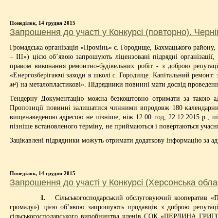
Понеділок, 14 грудня 2015
Запрошення до участі у Конкурсі (повторно). Черні
Громадська організація «Промінь» с. Городище, Бахмацького району,
– ІІІ») цією об’явою запрошують ліцензовані підрядні організації, 
правом виконання ремонтно-будівельних робіт - з доброю репутаці
«Енергозберігаючі заходи в школі с. Городище. Капітальний ремонт: з
м²
) на металопластикові». Підрядники повинні мати досвід проведенн
Тендерну Документацію можна безкоштовно отримати за такою адре
Пропозиції повинні залишатися чинними впродовж 180 календарних 
вищенаведеною адресою не пізніше, ніж 12.00 год, 22.12.2015 р., п
пізніше встановленого терміну, не приймаються і повертаються учас
Зацікавлені підрядники можуть отримати додаткову інформацію за ад
Понеділок, 14 грудня 2015
Запрошення до участі у Конкурсі (Херсонська обла
1.
Сільськогосподарський обслуговуючий кооператив
громаду») цією об’явою запрошують продавців з доброю репута
сільськогосподарського виробництва членів СОК «ПЕРЛИНА ГРИГОР