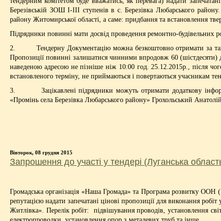
тендерним комітетом буде вважатись, як перевага) надати запечатан
Березівській ЗОШ І-ІІІ ступенів в с. Березівка Любарського району
району Житомирської області, а саме: придбання та встановлення тве
Підрядники повинні мати досвід проведення ремонтно-будівельних роб
2. Тендерну Документацію можна безкоштовно отримати за такою а
Пропозиції повинні залишатися чинними впродовж 60 (шістдесяти) дн
наведеною адресою не пізніше ніж 10:00 год. 25.12.2015р., після чо
встановленого терміну, не приймаються і повертаються учасникам те
3. Зацікавлені підрядники можуть отримати додаткову інформаці
«Промінь села Березівка Любарського району» Грохольський Анатолі
Вівторок, 08 грудня 2015
Запрошення до участі у тендері (Луганська област
Громадська організація «Наша Громада» та Програма розвитку ООН 
репутацією надати запечатані цінові пропозиції для виконання робі
Житлівка». Перелік робіт: підвішування проводів, установлення сві
електропроводки, установлення опор з металевих труб та інше