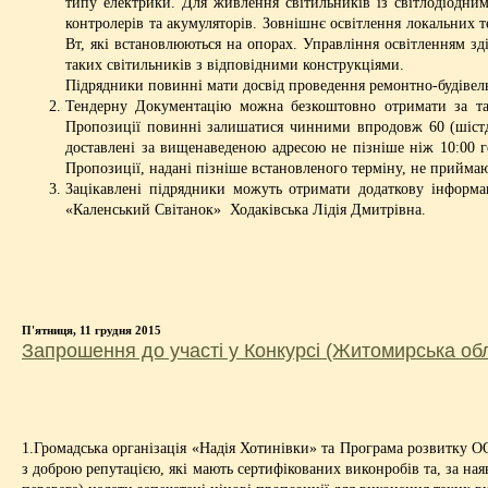
типу електрики. Для живлення світильників із світлодіодни
контролерів та акумуляторів. Зовнішнє освітлення локальних
Вт, які встановлюються на опорах. Управління освітленням 
таких світильників з відповідними конструкціями.
Підрядники повинні мати досвід проведення ремонтно-будівельн
Тендерну Документацію можна безкоштовно отримати за тако
Пропозиції повинні залишатися чинними впродовж 60 (шістде
доставлені за вищенаведеною адресою не пізніше ніж 10:00 го
Пропозиції, надані пізніше встановленого терміну, не прийма
Зацікавлені підрядники можуть отримати додаткову інформац
«Каленський Світанок» Ходаківська Лідія Дмитрівна.
П'ятниця, 11 грудня 2015
Запрошення до участі у Конкурсі (Житомирська об
1.Громадська організація «Надія Хотинівки» та Програма розвитку
з доброю репутацією, які мають сертифікованих виконробів та, за ная