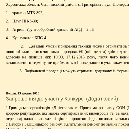
Херсонська область Чаплинський район, с. Григорівка , вул. Піонерсь
1. трактор МТЗ-892;
2. Плуг ПН-3-30;
3. Агрегат ґрунтообробний дисковий АГД – 2,5Н;
4. Культиватор КПС-4.
2. Детальні умови придбання техніки можна отримати за такою а
повинні залишатися чинними впродовж 60 (шістдесяти) днів з дати 
адресою не пізніше ніж 10:00, 17.12.2015 року, після чого вони
встановленого терміну, не приймаються і повертаються учасникам те
3. Зацікавлені продавці можуть отримати додаткову інформацію з
Неділя, 13 грудня 2015
Запрошення до участі у Конкурсі (Додатковий)
1.Громадська організація «Дністрова» та Програма розвитку ООН 
доброю репутацією, які мають сертифікованих виконробів та, за наяв
перевага) надати запечатані цінові пропозиції для виконання так
с.Печорна Заліщицького району. Капітальний ремонт по заміні покрів