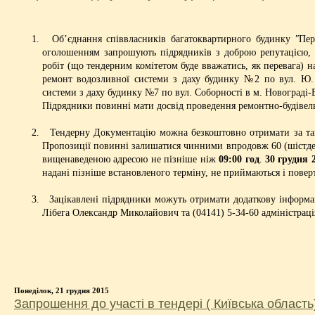
Об’єднання співвласників багатоквартирного будинку ʺПер
оголошенням запрошують підрядників з доброю репутацією, як
робіт (що тендерним комітетом буде вважатись, як перевага) н
ремонт водозливної системи з даху будинку №2 по вул. Ю. 
системи з даху будинку №7 по вул. Соборності в м. Новограді
Підрядники повинні мати досвід проведення ремонтно-будівельн
Тендерну Документацію можна безкоштовно отримати за тако
Пропозиції повинні залишатися чинними впродовж 60 (шістдеся
вищенаведеною адресою не пізніше ніж
09:00 год
.
30 грудня 
надані пізніше встановленого терміну, не приймаються і пове
Зацікавлені підрядники можуть отримати додаткову інформац
Лібега Олександр Миколайович та (04141) 5-34-60 адміністрац
Понеділок, 21 грудня 2015
Запрошення до участі в тендері ( Київська область