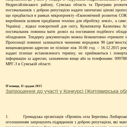
Недригайлівського району, Сумська область та Програма розви
постачальників з доброю репутацією надати запечатані цінові пропоз
що придбається в рамках мікропроекту «Економічний розвиток СОК «
виробників шляхом придбання техніки для обробітку землі», а сам
Україна) , відвал поворотний для снігу, Культиватор Калинівка 
постачальник повинна мати дозвіл на постачання подібного обладна
обладнання. Тендерну документацію можна безкоштовно отримати за а
Пропозиції повинні залишатися чинними впродовж 90 (дев’яноста) 
вищенаведеною адресою не пізніше ніж 10.00 год. – 16.12.2015 року
надані пізніше встановленого терміну, не приймаються і поверт
інформацію за адресою, зазначеною вище або за телефонами: 099
МРГ-3 в Сумській області.
П'ятниця, 11 грудня 2015
Запрошення до участі у Конкурсі (Житомирська об
1. Громадська організація «Промінь села Березівка Любарськог
оголошенням запрошують підрядників з доброю репутацією, які мають