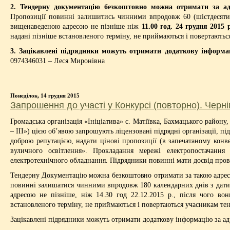
2. Тендерну документацію безкоштовно можна отримати за ад
Пропозиції повинні залишитись чинними впродовж 60 (шістдесяти) 
вищенаведеною адресою не пізніше ніж
11.00 год. 24 грудня 2015 
надані пізніше встановленого терміну, не приймаються і повертають
3. Зацікавлені підрядники можуть отримати додаткову інформ
0974346031 – Леся Миронівна
Понеділок, 14 грудня 2015
Запрошення до участі у Конкурсі (повторно). Черні
Громадська організація «Ініціатива» с. Матіївка, Бахмацького район
– ІІІ») цією об’явою запрошують ліцензовані підрядні організації, п
доброю репутацією, надати цінові пропозиції (в запечатаному конве
вуличного освітлення». Прокладання мережі електропостачання
електротехнічного обладнання. Підрядники повинні мати досвід прове
Тендерну Документацію можна безкоштовно отримати за такою адресою:
повинні залишатися чинними впродовж 180 календарних днів з дати 
адресою не пізніше, ніж 14.30 год 22.12.2015 р., після чого вон
встановленого терміну, не приймаються і повертаються учасникам те
Зацікавлені підрядники можуть отримати додаткову інформацію за ад