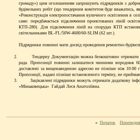
громаду») цим оголошенням запрошують підрядників з доброю р
будівельних робіт (що тендерним комітетом буде вважатись, я
«Реконструкція електропостачання вуличного освітлення в сел
саме: передбачається підключення проектованих ліній осв
КТП-280). Для підключення ліній на спорудах КТП встанови
світильниками BL-FL/50W-4600/60-SLIM (62 шт.).
Підрядники повинні мати досвід проведення ремонтно-будівельн
Тендерну Документацію можна безкоштовно отримати за та
рада. Пропозиції повинні залишатися чинними впродовж 60 
доставлені за вищенаведеною адресою не пізніше ніж 10:00 го
Пропозиції, надані пізніше встановленого терміну, не прийма
Зацікавлені підрядники можуть отримати додаткову інформац
«Міньковецька» Гайдай Леся Анатоліївна.
«
Початок
Попередн