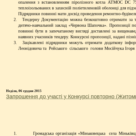
опалення з встановленням піролізного котла АТМОС DС 75
теплоiзольованих в захиснiй полiетиленовiй оболонцi для пiд
Підрядники повинні мати досвід проведення ремонтно-будівельн
Тендерну Документацію можна безкоштовно отримати за так
дитячо-навчальний заклад «Червона Шапочка». Пропозиції по
повинні бути в запечатаному вигляді доставлені за вищенавед
наявних учасників тендеру. Конкурсні пропозиції, надані піз
Зацікавлені підрядники можуть отримати додаткову інформ
Леонідовича та Рейського сільського голови Мосійчука Ігоря
Неділя, 06 грудня 2015
Запрошення до участі у Конкурсі повторно (Житом
Громадська організація «Міньковецька села Міньківці А