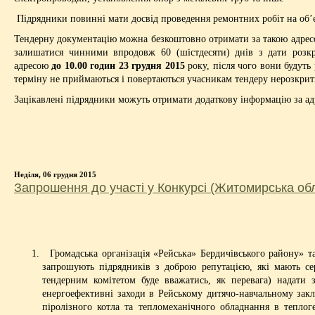
Підрядники повинні мати досвід проведення ремонтних робіт на об’є
Тендерну документацію можна безкоштовно отримати за такою адресою
залишатися чинними впродовж 60 (шістдесяти) днів з дати розкр
адресою
до 10.00 годин 23 грудня 2015
року, після чого вони будуть
терміну не приймаються і повертаються учасникам тендеру нерозкри
Зацікавлені підрядники можуть отримати додаткову інформацію за ад
Неділя, 06 грудня 2015
Запрошення до участі у Конкурсі (Житомирська об
Громадська організація «Рейська» Бердичівського району» 
запрошують підрядників з доброю репутацією, які мають сер
тендерним комітетом буде вважатись, як перевага) надати 
енергоефективні заходи в Рейському дитячо-навчальному зак
піролізного котла та тепломеханічного обладнання в теплог