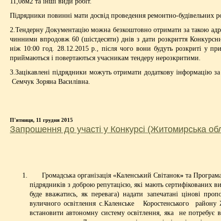
11,08м2 та інші види робіт.
Підрядники повинні мати досвід проведення ремонтно-будівельних роб
2.Тендерну Документацію можна безкоштовно отримати за такою адре
чинними впродовж 60 (шістдесяти) днів з дати розкриття Конкурсни
ніж 10:00 год. 28.12.2015 р., після чого вони будуть розкриті у п
приймаються і повертаються учасникам тендеру нерозкритими.
3.Зацікавлені підрядники можуть отримати додаткову інформацію за 
Семчук Зоряна Василівна.
П'ятниця, 11 грудня 2015
Запрошення до участі у Конкурсі (Житомирська об
Громадська організація «Каленський Світанок
»
та Програма
підрядників з доброю репутацією, які мають сертифікованих ви
буде вважатись, як перевага) надати запечатані цінові про
вуличного освітлення с.Каленське Коростенського району Жи
встановити автономну систему освітлення, яка не потребує 