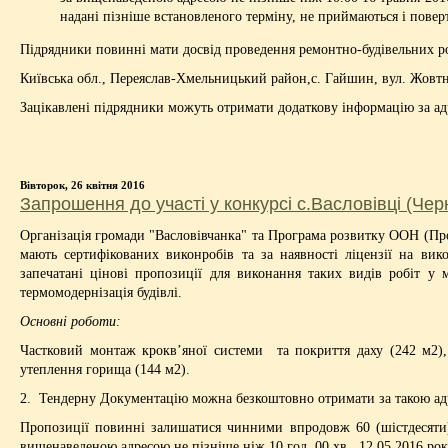
надані пізніше встановленого терміну, не приймаються і пове
Підрядники повинні мати досвід проведення ремонтно-будівельних роб
Київська обл., Переяслав-Хмельницький район,с. Гайшин, вул. Жовтн
Зацікавлені підрядники можуть отримати додаткову інформацію за а
Вівторок, 26 квітня 2016
Запрошення до участі у конкурсі c.Васловівці (Чер
Організація громади "Васловівчанка" та Програма розвитку ООН (Про
мають сертифікованих виконробів та за наявності ліцензії на вик
запечатані цінові пропозиції для виконання таких видів робіт у 
термомодернізація будівлі.
Основні роботи:
Частковий монтаж крокв’яної системи та покриття даху (242 м2), 
утеплення горища (144 м2).
2. Тендерну Документацію можна безкоштовно отримати за такою адрес
Пропозиції повинні залишатися чинними впродовж 60 (шістдесяти) 
вищенаведеною адресою не пізніше ніж 10 год. 00 хв., 12.05.2016 року