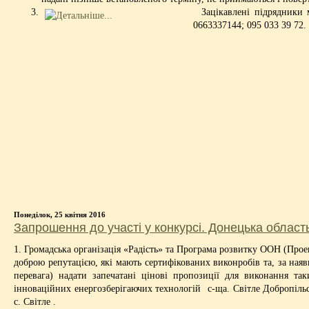
Зацікавлені підрядники м
0663337144; 095 033 39 72.
Понеділок, 25 квітня 2016
Запрошення до участі у конкурсі. Донецька област
1. Громадська організація «Радість» та Програма розвитку ООН (Про
доброю репутацією, які мають сертифікованих виконробів та, за наяв
перевага) надати запечатані цінові пропозиції для виконання т
інноваційних енергозберігаючих технологій с-ща. Світле Добропільс
с. Світле .