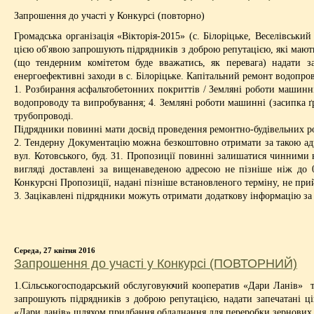
Запрошення до участі у Конкурсі (повторно)
Громадська організація «Вікторія-2015» (с. Білоріцьке, Веселівс
цією об'явою запрошують підрядників з доброю репутацією, які мають
(що тендерним комітетом буде вважатись, як перевага) надати з
енергоефективні заходи в с. Білоріцьке. Капітальний ремонт водопро
1. Розбирання асфальтобетонних покриттів / Земляні роботи машинні 
водопроводу та випробування; 4. Земляні роботи машинні (засипка ґ
трубопроводі.
Підрядники повинні мати досвід проведення ремонтно-будівельних роб
2. Тендерну Документацію можна безкоштовно отримати за такою адресо
вул. Котовського, буд. 31. Пропозиції повинні залишатися чинними 
вигляді доставлені за вищенаведеною адресою не пізніше ніж до 0
Конкурсні Пропозиції, надані пізніше встановленого терміну, не пр
3. Зацікавлені підрядники можуть отримати додаткову інформацію за 
Середа, 27 квітня 2016
Запрошення до участі у Конкурсі (ПОВТОРНИЙ)
1.Сільськогосподарський обслуговуючий кооператив «Дари Ланів» 
запрошують підрядників з доброю репутацією, надати запечатані ц
«Дари ланів» шляхом придбання обладнання для переробки зернових на