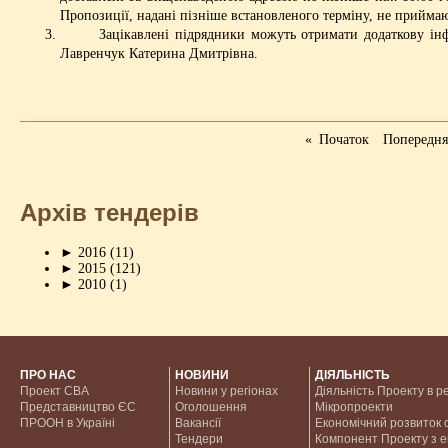
Пропозиції, надані пізніше встановленого терміну, не прийма
Зацікавлені підрядники можуть отримати додаткову інформ
Лавренчук Катерина Дмитрівна.
«
Початок
Попередн
Архів тендерів
►
2016
(11)
►
2015
(121)
►
2010
(1)
ПРО НАС
НОВИНИ
ДІЯЛЬНІСТЬ
Проект CBA
Новини у регіонах
Діяльність Проекту в р
Представництво ЄС
Оголошення
Мікропроекти
ПРООН в Україні
Вакансії
Економічний розвиток с
Тендери
Компонент Проекту з 