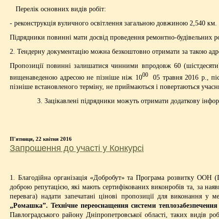
Перелік основних видів робіт:
- реконструкція вуличного освітлення загальною довжиною 2,540 км.
Підрядники повинні мати досвід проведення ремонтно-будівельних роб
2. Тендерну документацію можна безкоштовно отримати за такою адре
Пропозиції повинні залишатися чинними впродовж 60 (шістдесяти) 
00
вищенаведеною адресою не пізніше ніж 10
05 травня 2016 р., пі
пізніше встановленого терміну, не приймаються і повертаються учас
3. Зацікавлені підрядники можуть отримати додаткову інформаці
П'ятниця, 22 квітня 2016
Запрошення до участі у Конкурсі
1. Благодійна організація «Добробут» та Програма розвитку ООН (
доброю репутацією, які мають сертифікованих виконробів та, за наяв
перевага) надати запечатані цінові пропозиції для виконання у 
„Ромашка”. Технічне переоснащення системи теплозабезпечення
Павлоградського району Дніпропетровської області, таких видів ро