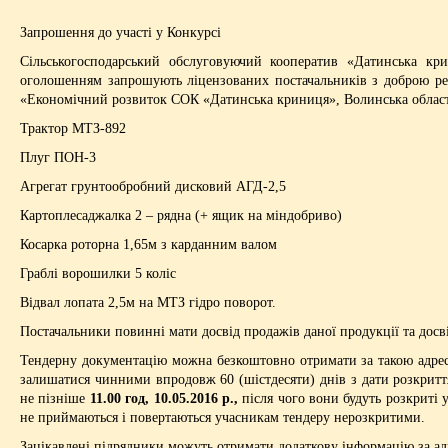
Запрошення до участі у Конкурсі
Сільськогосподарський обслуговуючий кооператив «Датинська к
оголошенням запрошують ліцензованих постачальників з доброю реп
«Економічний розвиток СОК «Датинська криниця», Волинська область
Трактор МТЗ-892
Плуг ПОН-3
Агрегат грунтообробний дисковий АГД-2,5
Картоплесаджалка 2 – рядна (+ ящик на міндобриво)
Косарка роторна 1,65м з карданним валом
Граблі ворошилки 5 коліс
Відвал лопата 2,5м на МТЗ гідро поворот.
Постачальники повинні мати досвід продажів даної продукції та досв
Тендерну документацію можна безкоштовно отримати за такою адресо
залишатися чинними впродовж 60 (шістдесяти) днів з дати розкритт
не пізніше
11.00 год
, 10
.0
5
.2016 р.
,
після чого вони будуть розкриті 
не приймаються і повертаються учасникам тендеру нерозкритими.
Зацікавлені підрядники можуть отримати додаткову інформацію за а