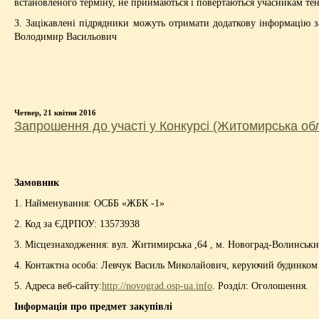
встановленого терміну, не приймаються і повертаються учасникам те
3. Зацікавлені підрядники можуть отримати додаткову інформацію 
Володимир Васильович
Четвер, 21 квітня 2016
Запрошення до участі у Конкурсі (Житомирська об
Замовник
1. Найменування: ОСББ «ЖБК -1»
2. Код за ЄДРПОУ: 13573938
3. Місцезнаходження: вул. Житимирська ,64 , м. Новоград-Волинськи
4. Контактна особа: Левчук Василь Миколайович, керуючий будинком 
5. Адреса веб-сайту:
http://novograd.osp-ua.info
. Розділ: Оголошення.
Інформація про предмет закупівлі