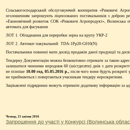
Сільськогосподарський обслуговуючий кооператив «Риковичі Агр
оголошенням запрошують ліцензованих постачальників з доброю реп
«Економічний розвиток СОК «Риковичі Агропродукт», Волинська обл
автомата для фасування.
ЛОТ 1. Обладнання для переробки зерна на крупу УКР-2
ЛОТ 2. Автомат пакувальний TDA-1Рр20-G010(N)
Постачальники повинні мати досвід продажів даної продукції та досв
Тендерну Документацію можна безкоштовно отримати за такою адресою
залишатися чинними впродовж 60 (шістдесяти) днів з дати розкритт
не пізніше
10.00 год
, 05
.
05
.2016 р.
,
після чого вони будуть розкриті 
не приймаються і повертаються учасникам тендеру нерозкритими.
Зацікавлені підрядники можуть отримати додаткову інформацію за а
Четвер, 21 квітня 2016
Запрошення до участі у Конкурсі (Волинська облас