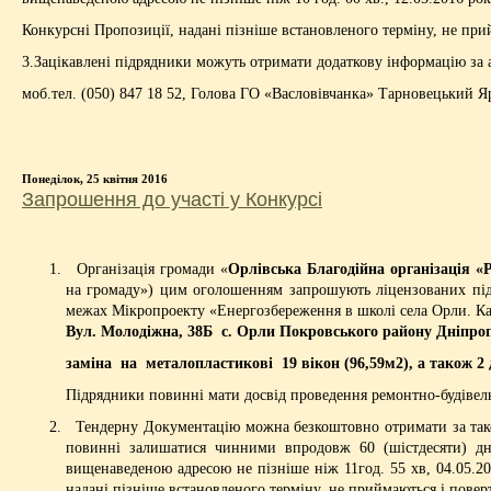
Конкурсні Пропозиції, надані пізніше встановленого терміну, не пр
3.Зацікавлені підрядники можуть отримати додаткову інформацію за 
моб.тел. (050) 847 18 52, Голова ГО «Васловівчанка» Тарновецький Я
Понеділок, 25 квітня 2016
Запрошення до участі у Конкурсі
Організація громади «
Орлівська Благодійна організація «
на громаду») цим оголошенням запрошують ліцензованих підр
межах Мікропроекту «Енергозбереження в школі села Орли. Кап
Вул. Молодіжна, 38Б с. Орли Покровського району Дніпроп
заміна на металопластикові 19 вікон (96,59м2), а також 2 
Підрядники повинні мати досвід проведення ремонтно-будівельн
Тендерну Документацію можна безкоштовно отримати за такою
повинні залишатися чинними впродовж 60 (шістдесяти) дні
вищенаведеною адресою не пізніше ніж 11год. 55 хв, 04.05.20
надані пізніше встановленого терміну, не приймаються і пове