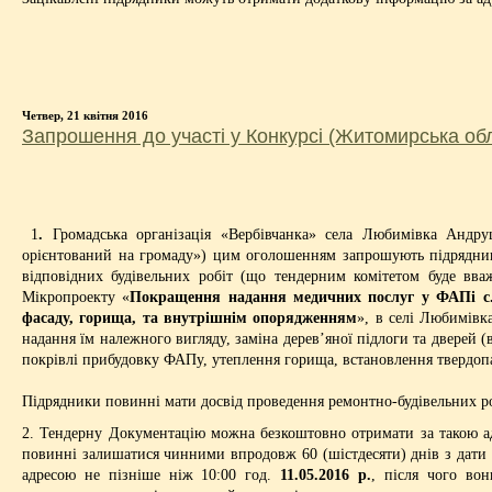
Четвер, 21 квітня 2016
Запрошення до участі у Конкурсі (Житомирська об
1
.
Громадська організація «Вербівчанка» села Любимівка Андр
орієнтований на громаду») цим оголошенням запрошують підрядників
відповідних будівельних робіт (що тендерним комітетом буде вваж
Мікропроекту «
Покращення надання медичних послуг у ФАПі с.
фасаду, горища, та внутрішнім опорядженням
», в селі Любимівк
надання їм належного вигляду, заміна дерев’яної підлоги та дверей 
покрівлі прибудовку ФАПу, утеплення горища, встановлення твердопа
Підрядники повинні мати досвід проведення ремонтно-будівельних роб
2. Тендерну Документацію можна безкоштовно отримати за такою 
повинні залишатися чинними впродовж 60 (шістдесяти) днів з дати 
адресою не пізніше ніж 10:00 год.
11.05.2016 р.
, після чого вон