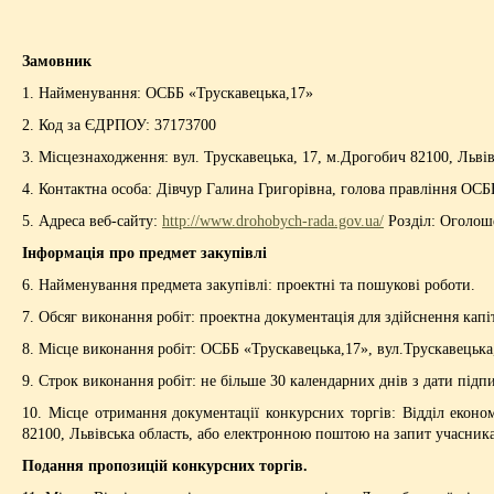
Замовник
1. Найменування: ОСББ «Трускавецька,17»
2. Код за ЄДРПОУ: 37173700
3. Місцезнаходження: вул. Трускавецька,
17, м
.Дрогобич 82100, Львів
4. Контактна особа: Дівчур Галина Григорівна, голова правління ОСББ
5. Адреса веб-сайту:
http://www.drohobych-rada.gov.ua/
Розділ: Оголош
Інформація про предмет закупівлі
6. Найменування предмета закупівлі: проектні та пошукові роботи.
7. Обсяг виконання робіт: проектна документація для здійснення кап
8. Місце виконання робіт: ОСББ «Трускавецька,17», вул.Трускавецьк
9. Строк виконання робіт: не більше 30 календарних днів з дати підп
10. Місце отримання документації конкурсних торгів: Відділ еконо
82100, Львівська область, або електронною поштою на запит учасника
Подання пропозицій конкурсних торгів.