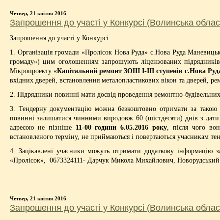
Четвер, 21 квітня 2016
Запрошення до участі у Конкурсі (Волинська облас
Запрошення до участі у Конкурсі
1. Організація громади «Пролісок Нова Руда» с.Нова Руда Маневиц
громаду») цим оголошенням запрошують ліцензованих підрядників 
Мікропроекту «
Капітальний ремонт ЗОШ І-ІІІ ступенів с.Нова Руд
вхідних дверей, встановлення металопластикових вікон та дверей, ре
2. Підрядники повинні мати досвід проведення ремонтно-будівельних 
3. Тендерну документацію можна безкоштовно отримати за такою 
повинні залишатися чинними впродовж 60 (шістдесяти) днів з дати
адресою не пізніше
11-00 години 6.05.2016 року
, після чого во
встановленого терміну, не приймаються і повертаються учасникам те
4. Зацікавлені учасники можуть отримати додаткову інформацію 
«Пролісок», 0673324111- Дарчук Микола Михайлович, Новорудський 
Четвер, 21 квітня 2016
Запрошення до участі у Конкурсі (Волинська облас