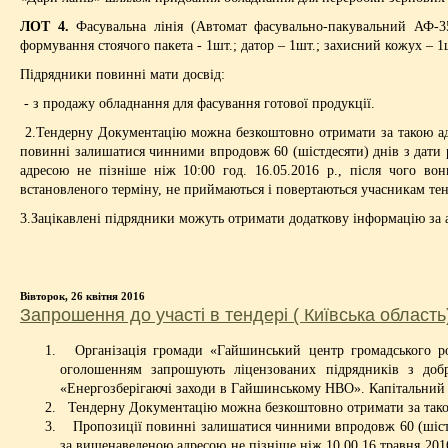
ЛОТ 4.
Фасувальна лінія (Автомат фасувально-пакувальний АФ-35
формування стоячого пакета - 1шт.; датор – 1шт.; захисний кожух – 1ш
Підрядники повинні мати досвід:
- з продажу обладнання для фасування готової продукції.
2.Тендерну Документацію можна безкоштовно отримати за такою адре
повинні залишатися чинними впродовж 60 (шістдесяти) днів з дати 
адресою не пізніше ніж 10:00 год. 16.05.2016 р., після чого вон
встановленого терміну, не приймаються і повертаються учасникам те
3.Зацікавлені підрядники можуть отримати додаткову інформацію за 
Вівторок, 26 квітня 2016
Запрошення до участі в тендері ( Київська область
Організація громади «Гайшинський центр громадського ро
оголошенням запрошують ліцензованих підрядників з добр
«Енергозберігаючі заходи в Гайшинському НВО». Капітальний р
Тендерну Документацію можна безкоштовно отримати за тако
Пропозиції повинні залишатися чинними впродовж 60 (шістдес
за вищенаведеною адресою не пізніше ніж 10.00 16 травня 2016