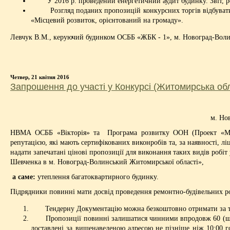
У 2016 р. проведений енергетичний аудит будинку. Звіт, рек
Розгляд поданих пропозицій конкурсних торгів відбуватиме
«Місцевий розвиток, орієнтований на громаду».
Левчук В.М., керуючий будинком ОСББ «ЖБК - 1», м. Новоград-Вол
Четвер, 21 квітня 2016
Запрошення до участі у Конкурсі (Житомирська об
м. Но
НВМА ОСББ «Вікторія» та Програма розвитку ООН (Проект «Міс
репутацією, які мають сертифікованих виконробів та, за наявності, л
надати запечатані цінові пропозиції для виконання таких видів робі
Шевченка в м. Новоград-Волинський Житомирської області»,
а саме:
утеплення багатоквартирного будинку.
Підрядники повинні мати досвід проведення ремонтно-будівельних роб
Тендерну Документацію можна безкоштовно отримати за такою
Пропозиції повинні залишатися чинними впродовж 60 (шістде
доставлені за вищенаведеною адресою не пізніше ніж 10:00 го