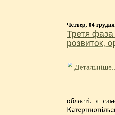
Четвер, 04 грудня
Третя фаза
розвиток, о
області, а са
Катеринопільсь