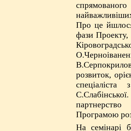
спрямованого
найважливіших
Про це йшлося
фази Проекту, 
Кіровоградськ
О.Черноіва
В.Серпокрило
розвиток, орі
спеціаліста
С.Слабінської
партнерство
Програмою ро
На семінарі 