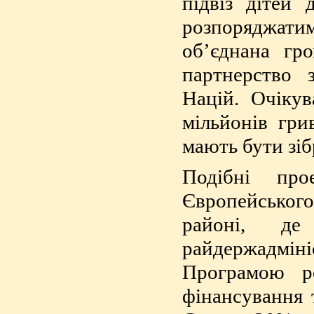
підвіз дітей 
розпоряджати
об’єднана гро
партнерство 
Націй. Очікув
мільйонів грив
мають бути зіб
Подібні про
Європейськог
районі, де
райдержадмін
Програмою ро
фінансування 