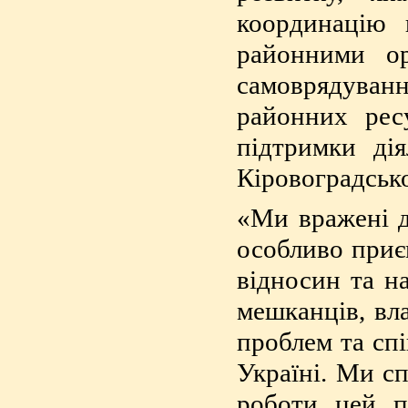
координацію 
районними ор
самоврядуванн
районних рес
підтримки ді
Кіровоградськ
«Ми вражені д
особливо приє
відносин та н
мешканців, вл
проблем та спі
Україні. Ми с
роботи цей пі