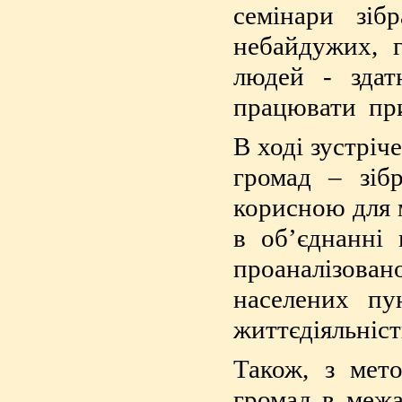
семінари зіб
небайдужих, 
людей - здат
працювати при
В ході зустріч
громад – зіб
корисною для м
в об’єднанні 
проаналізова
населених пу
життєдіяльніст
Також, з мет
громад в межа