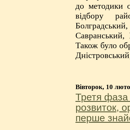
до методики о
відбору рай
Болградськи
Савранський, 
Також було об
Дністровський,
Вівторок, 10 люто
Третя фаза
розвиток, о
перше знай