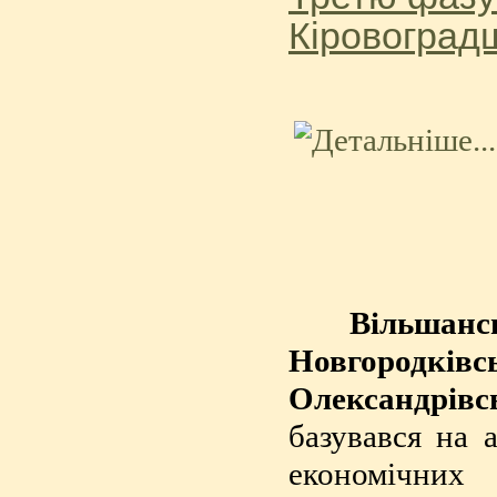
Кіровоград
Вільшанс
Новгородківс
Олександрівс
базувався на а
економічних