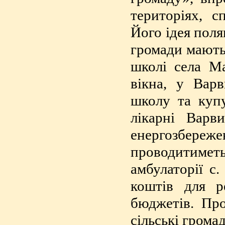
територіях, с
Його ідея поля
громади мають 
школі села М
вікна, у Вар
школу та купу
лікарні Варв
енергозбер
проводитимет
амбулаторії с
коштів для р
бюджетів. Про
сільські грома