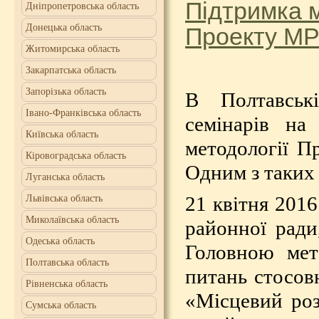
Підтримка м
Дніпропетровська область
Донецька область
Проекту МРГ
Житомирська область
Закарпатська область
Запорізька область
В Полтавськ
Івано-Франківська область
семінарів на
Київська область
методології П
Кіровоградська область
Одним з таких
Луганська область
21 квітня 201
Львівська область
Миколаївська область
районної ради
Одеська область
Головною мет
Полтавська область
питань стосо
Рівненська область
«Місцевий роз
Сумська область