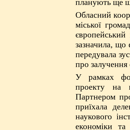
планують ще ш
Обласний коор
міської грома
європейський 
зазначила, що 
передувала зу
про залучення 
У рамках фор
проекту на 
Партнером про
приїхала дел
наукового інс
економіки та