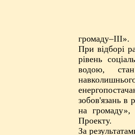
громаду–ІІІ».
При відборі ра
рівень соціал
водою, стан
навколишнього
енергопостачан
зобов'язань в
на громаду»,
Проекту.
За результатам