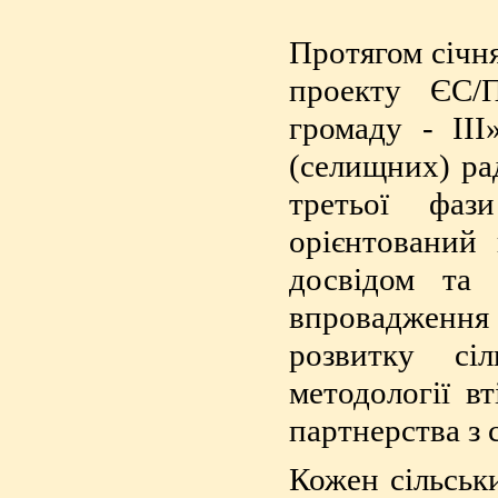
Протягом січн
проекту ЄС/
громаду - ІІІ
(селищних) ра
третьої фаз
орієнтований
досвідом та 
впровадження 
розвитку сі
методології в
партнерства з 
Кожен сільськ