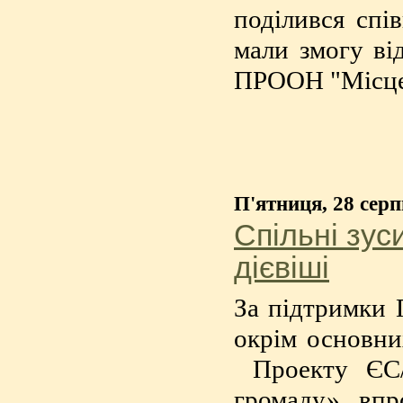
поділився спі
мали змогу ві
ПРООН "Місцев
П'ятниця, 28 серп
Спільні зус
дієвіші
За підтримки 
окрім основни
Проекту ЄС/
громаду», впр