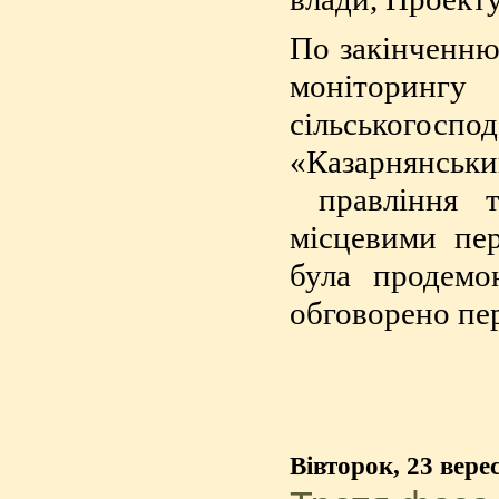
По закінченню 
моніторин
сільського
«Казарнянськ
правління та
місцевими пе
була продемо
обговорено пе
Вівторок, 23 вере