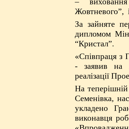
– виховання
Жовтневого”, і
За зайняте пе
дипломом Мін
“Кристал”.
«Співпраця з
- заявив на 
реалізації Про
На теперішній
Семенівка, на
укладено Гра
виконавця роб
«Впроваджен