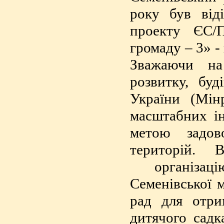
року був від
проекту ЄС/
громаду – 3» -
Зважаючи на
розвитку, буд
України (Мін
масштабних ін
метою задов
територій. 
організацію
Семенівської м
рад для отрим
дитячого садк