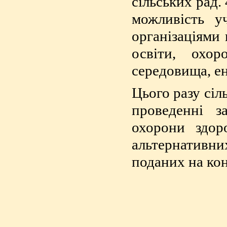
сільських рад.
можливість у
організаціями 
освіти, охор
середовища, е
Цього разу сіл
проведенні з
охорони здор
альтернативни
поданих на кон