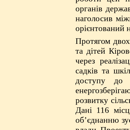
органів держа
наголосив між
орієнтований 
Протягом двох
та дітей Кіро
через реаліза
садків та шкі
доступу до 
енергозберіг
розвитку сільс
Дані 116 місц
об’єднанню зус
влади, Проект