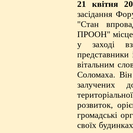
21 квітня 2
засідання Фор
"Стан впров
ПРООН" місцев
у заході вз
представники 
вітальним сло
Соломаха. Він
залучених д
територіальн
розвиток, орі
громадські ор
своїх будинка