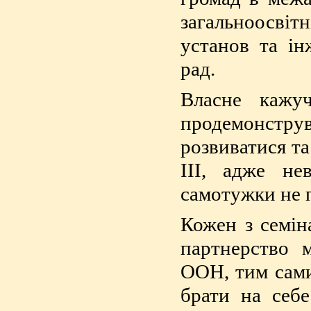
загальноосвітн
установ та ін
рад.
Власне кажу
продемонструв
розвиватися т
ІІІ, адже не
самотужки не 
Кожен з семін
партнерство 
ООН, тим сами
брати на себе