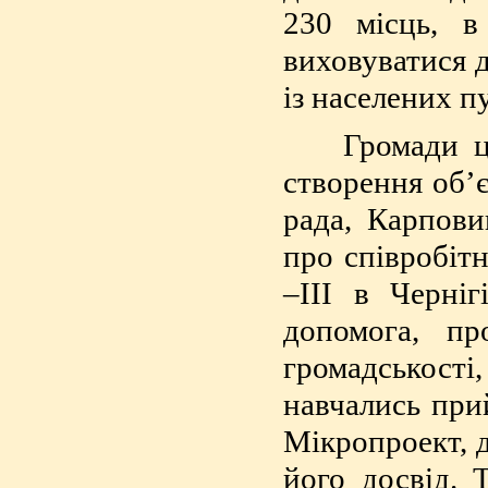
230 місць, в
виховуватися д
із населених п
Громади цих
створення об’є
рада, Карпови
про співробі
–ІІІ в Черніг
допомога, пр
громадськості
навчались при
Мікропроект, 
його досвід. 