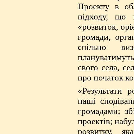
Проекту в об
підходу, що 
«розвиток, орі
громади, орга
спільно виз
плануватимуть 
свого села, с
про початок ко
«Результати 
наші сподіва
громадами; з
проектів; набу
розвитку, як