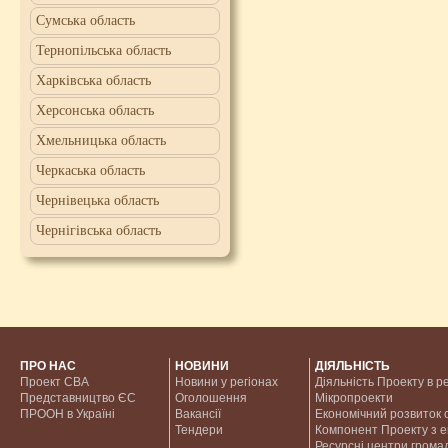
Сумська область
Тернопільська область
Харківська область
Херсонська область
Хмельницька область
Черкаська область
Чернівецька область
Чернігівська область
ПРО НАС
НОВИНИ
ДІЯЛЬНІСТЬ
Проект CBA
Новини у регіонах
Діяльність Проекту в р
Представництво ЄС
Оголошення
Мікропроекти
ПРООН в Україні
Вакансії
Економічний розвиток с
Тендери
Компонент Проекту з 
Ресурсні центри грома