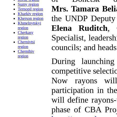
Sumy region
Mrs. Tamara Beli
Ternopil region
Kharkiv region
the UNDP Deputy R
Kherson region
Khmelnytskyi
Elena Ruditch
, 
region
Cherkasy
Specialist, leaders
region
Chernivtsi
councils; and heads 
region
Chernihiv
region
During launching
competitive selectio
Now rayons will
participation in th
will define rayons-
phase of CBA Proj