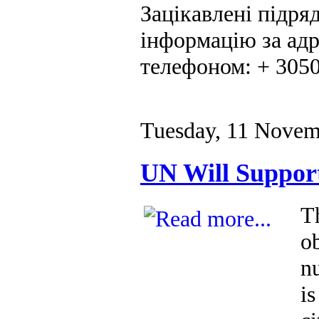
Зацікавлені підря
інформацію за адр
телефоном: + 305
Tuesday, 11 Novem
UN Will Suppor
T
o
n
i