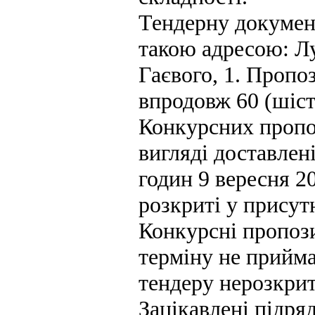
Тендерну докумен
такою адресою: Луг
Гаєвого, 1. Пропо
впродовж 60 (шіст
Конкурсних пропоз
вигляді доставлен
годин 9 вересня 20
розкриті у присут
Конкурсні пропози
терміну не прийм
тендеру нерозкри
Зацікавлені підря