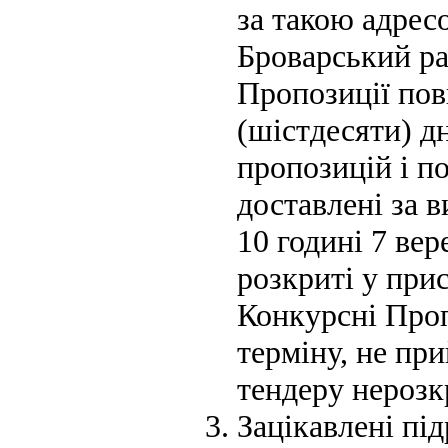
за такою адрес
Броварський ра
Пропозиції по
(шістдесяти) д
пропозицій і п
доставлені за 
10 годині 7 вер
розкриті у при
Конкурсні Проп
терміну, не пр
тендеру нерозк
Зацікавлені пі