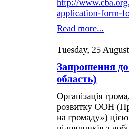
http://www.cba.org
application-form-fo
Read more...
Tuesday, 25 Augus
Запрошення до 
область)
Організація гром
розвитку ООН (Пр
на громаду») ціє
підрядників з доб