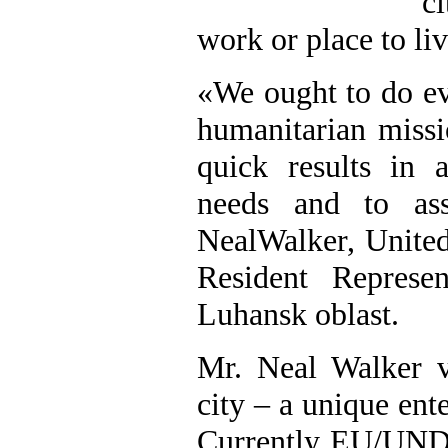
c
work or place to liv
«We ought to do ev
humanitarian missi
quick results in a
needs and to ass
NealWalker, Unite
Resident Represen
Luhansk oblast.
Mr. Neal Walker vi
city – a unique ent
Currently EU/UND