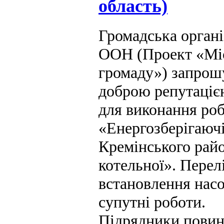
область)
Громадська органі
ООН (Проект «Міс
громаду») запрош
доброю репутацією
для виконання ро
«Енергозберігаючі
Кремінського райо
котельної». Перелі
встановлення насо
супутні роботи.
Підрядники повинн