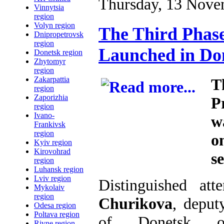
Thursday, 13 Nove
Vinnytsia
region
Volyn region
The Third Phase
Dnipropetrovsk
region
Launched in Do
Donetsk region
Zhytomyr
region
Zakarpattia
T
region
Zaporizhia
P
region
Ivano-
w
Frankivsk
region
o
Kyiv region
Kirovohrad
s
region
Luhansk region
Lviv region
Distinguished at
Mykolaiv
region
Churikova
, deput
Odesa region
Poltava region
of Donetsk obl
Rivne region