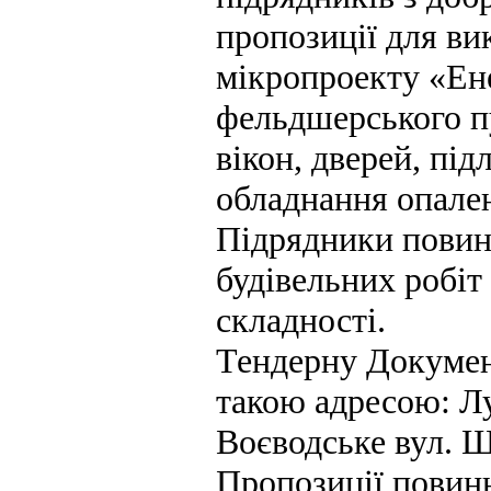
пропозиції для ви
мікропроекту «Ен
фельдшерського пу
вікон, дверей, під
обладнання опален
Підрядники повин
будівельних робіт
складності.
Тендерну Докумен
такою адресою: Лу
Воєводське вул. Ш
Пропозиції повин