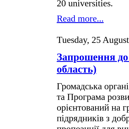
20 universities.
Read more...
Tuesday, 25 Augus
Запрошення до 
область)
Громадська орг
та Програма розв
орієнтований на 
підрядників з доб
пропозиції для ви