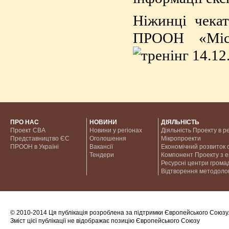
Ніжинці чекат
ПРООН «Місц
ПРО НАС
НОВИНИ
ДІЯЛЬНІСТЬ
Проект CBA
Новини у регіонах
Діяльність Проекту в р
Представництво ЄС
Оголошення
Мікропроекти
ПРООН в Україні
Вакансії
Економічний розвиток с
Тендери
Компонент Проекту з 
Ресурсні центри грома
Відтворення методолог
© 2010-2014 Ця публікація розроблена за підтримки Європейського Союзу
Зміст цієї публікації не відображає позицію Європейського Союзу