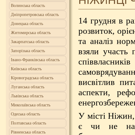
НІЖИНЦІ 
Волинська область
Дніпропетровська область
14 грудня в р
Донецька область
розвиток, орі
Житомирська область
та аналіз нор
Закарпатська область
взяли участь 
Запорізька область
співвласників
Івано-Франківська область
Київська область
самоврядува
Кіровоградська область
висвітлив пит
Луганська область
аспекти, реф
Львівська область
енергозбережен
Миколаївська область
У місті Ніжин,
Одеська область
Полтавська область
є чи не най
Рівненська область