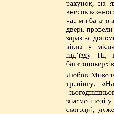
рахунок, на 
внесок кожног
час ми багато 
двері, провели
зараз за допо
вікна у місц
під’їзду. Ні
багатоповерхів
Любов Миколаї
тренінгу: «Н
сьогоднішньог
знаємо іноді у
сьогодні, дуж