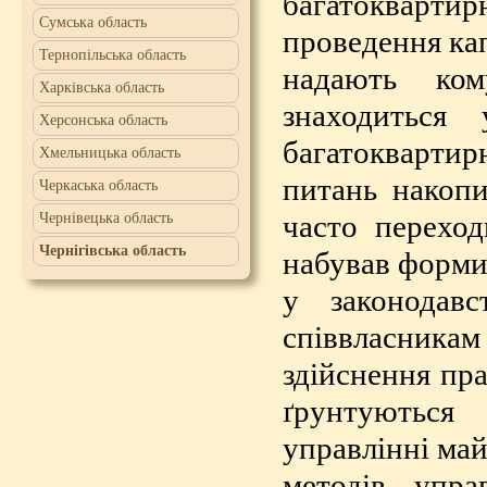
багатокварти
Сумська область
проведення кап
Тернопільська область
надають ком
Харківська область
знаходиться 
Херсонська область
багатоквартир
Хмельницька область
питань накопи
Черкаська область
часто переход
Чернівецька область
Чернігівська область
набував форми 
у законодавс
співвласник
здійснення пр
ґрунтуються
управлінні ма
методів упра