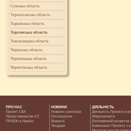
Сумська область
Тернопільська область
Харківська область
Херсонська область
Хмельницька область
Черкаська область
Чернівецька область
Чернігівська область
ПРО НАС
НОВИНИ
ДІЯЛЬНІСТЬ
Проект CBA
Новини у регіонах
Діяльність Проекту в р
Представництво ЄС
Оголошення
Мікропроекти
ПРООН в Україні
Вакансії
Економічний розвиток с
Тендери
Компонент Проекту з 
Ресурсні центри грома