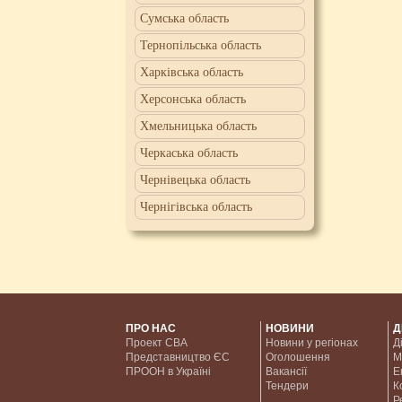
Сумська область
Тернопільська область
Харківська область
Херсонська область
Хмельницька область
Черкаська область
Чернівецька область
Чернігівська область
ПРО НАС
НОВИНИ
Д
Проект CBA
Новини у регіонах
Д
Представництво ЄС
Оголошення
М
ПРООН в Україні
Вакансії
Е
Тендери
К
Р