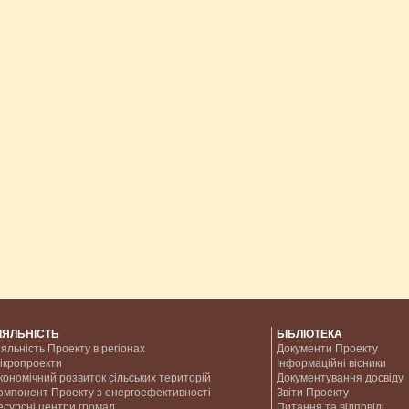
ІЯЛЬНІСТЬ
БІБЛІОТЕКА
іяльність Проекту в регіонах
Документи Проекту
ікропроекти
Інформаційні вісники
кономічний розвиток сільських територій
Документування досвіду
омпонент Проекту з енергоефективності
Звіти Проекту
есурсні центри громад
Питання та відповіді