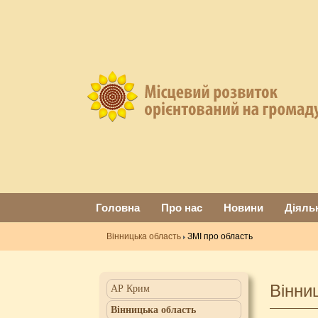
Головна
Про нас
Новини
Діяль
Вінницька область
ЗМІ про область
Вінни
АР Крим
Вінницька область