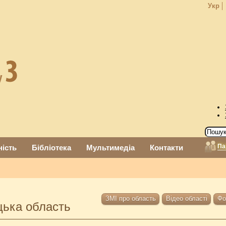
Укр
Па
ність
Бібліотека
Мультимедіа
Контакти
ЗМІ про область
Відео області
Фо
цька область