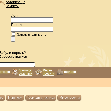
Авторизація
Eng
Закрити
Логін
Пароль
Запам'ятати мене
Забули пароль?
Зареєструватися
Громади
Мікро-
ртнери
Тендери
учасники
проекти
то
Партнери
Громади-учасники
Мікропроекти