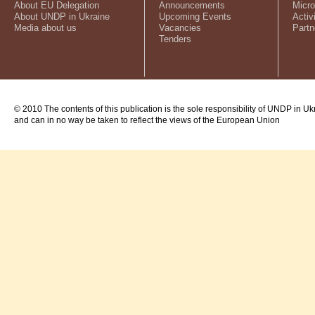
About EU Delegation
Announcements
Micro
About UNDP in Ukraine
Upcoming Events
Activ
Media about us
Vacancies
Partn
Tenders
© 2010 The contents of this publication is the sole responsibility of UNDP in Uk
and can in no way be taken to reflect the views of the European Union