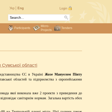
Укр
Eng
Login
Micro-
Participants
Tenders
Projects
и Сумської області
редставництва ЄС в Україні
Жозе Мануелом Пінту
тавської областей та підприємства з європейськими
ромада якої виконала вже 2 проекти з приведення до
відповідає санітарнім нормам. Загальна вартість обох
-00 на Театральній площі міста. Цієї години також