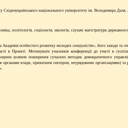
у Східноукраїнського національного університету ім. Володимира Даля,
оміка, політологія, соціологія, екологія, слухачі магістратури державно
кадемія особистого розвитку молодих спеціалістів», його заходи та оч
сті в Проекті. Мотивувати учасників конференції до участі в суспіл
нщини шляхом поширення сучасних методик демократичного управління,
 органами влади, приватним сектором, неурядовими організаціями) та реа
».