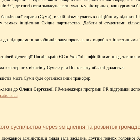
ів ЄС, де гості свята зможуть взяти участь у вікторинах, конкурсах та б
ю банківської справи (Суми), в якій візьме участь в офіційному відкритт
 у рамках ініціативи Східне партнерство. Дебати зі студентами кільк
ти до підприємств-виробників закупорювальних виробів з інвестиціями 
трічей Делегації Послів країн ЄС в Україні з офіційними представникам
 кластер них візитів у Сумську та Полтавську області додається.
лістів міста Суми буде організований трансфер.
ь-ласка до
Олени Сергєєвої
, PR-менеджера програми PR підтримки допом
ations.ua
го суспільства через зміцнення та розвиток громадс
державної адміністрації (мала зала засідань, другий поверх головної бу