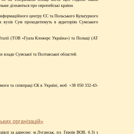
ільше дізнаються про європейські країни.
і Інформаційного центру ЄС та Польського Культурного
ох вузів Сум проходитимуть в аудиторіях Сумського
Італії (ТОВ «Гуала Кложерс Україна») та Польщі (АТ
и влади Сумської та Полтавської областей.
оги та співпраці ЄК в Україні, моб. +38 050 332-43-
ьких організацій»
дівлі за адресою: м.Луганськ, пл. Героїв ВОВ, б.3) з