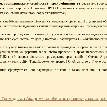
ок громадянського суспільства через зміцнення та розвиток грома
іону» у партнерстві з Проектом ПРООН «Розвиток громадянського су
м економіки Луганської облдержадміністрації.
ків найбільш активних сільських громадських організацій Луганської об
ісцевого самоврядування з якими співпрацюють запрошені громадські орг
ільських громадських організацій
Луганської області через проведення м
ького суспільства» та досвід побудови партнерства ГО «Агентство стійк
лити увагу питанням стійкого розвитку громадських організацій та пр
ругій частині конференції заплановано проведення трьох паралельних 
ТЦК»); «Фінансова діяльність громадських організацій» ( Оксана Агр
розвитку територій» (Гана Дороженко, тренер ГО «Агентство стійкого роз
сників сформуються нові партнерські зв’язки, а також нові знання що
«Громадська Академія особистого розвитку молодих с