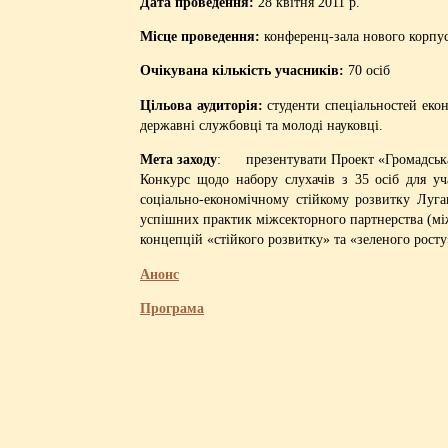
Дата проведення:
28 квітня 2011 р.
Місце проведення:
конференц-зала нового корпус
Очікувана кількість учасників:
70 осіб
Цільова аудиторія:
студенти спеціальностей екон
державні службовці та молоді науковці.
Мета заходу
: презентувати Проект «Громадська А
Конкурс щодо набору слухачів з 35 осіб для уча
соціально-економічному стійкому розвитку Луга
успішних практик міжсекторного партнерства (між
концепцій «стійкого розвитку» та «зеленого росту
Анонс
Програма