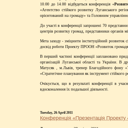
10.00 до 14.00 відбудеться конференція «
Розвит
«Агентство стійкого розвитку Луганського рег
орієнтований на громаду» та Головним управління
До участі в конференції запрошені 70 представни
центрів розвитку громад, представники органів м
Мета заходу - зміцнити інституційний розвиток с
досвід роботи Проекту ПРООН «Розвиток громадянс
В перший частині конференції заплановано приді
організацій Луганської області та України. В д
Матусяк , м.Львів, тренер Благодійного фону «
«Стратегічне планування як інструмент стійкого 
Очікується, що в результаті конференції в уча
вдосконалення їх подальшої діяльності.
Tuesday, 26 April 2011
Конференція «Презентація Проекту 