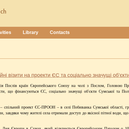
vities
Library
Contacts
йні візити на проекти ЄС та соціально значущі об’єкт
ція Послів країн Європейського Союзу на чолі з Послом, Головою П
екти, що фінансуються ЄС, соціально значущі об'єкти Сумської та Пол
 – спільний проект ЄС-ПРООН – в селі Побиванка Сумської області, г
, завдяки чому жителі села отримали доступ до якісної пітної води, що 
ні Дня Європи в Сумах, який відкриється Європейським Парадом о 10