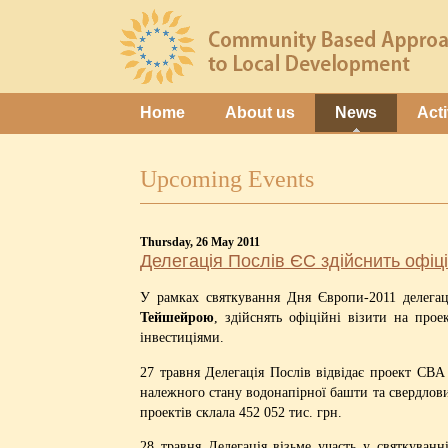
Home
About us
News
Acti
Upcoming Events
Thursday, 26 May 2011
Делегація Послів ЄС здійснить офіці
У рамках святкування Дня Європи-2011 делега
Тейшейрою
, здійснять офіційні візити на про
інвестиціями.
27 травня Делегація Послів відвідає проект CBA
належного стану водонапірної башти та свердловин
проектів склала 452 052 тис. грн.
28 травня Делегація візьме участь у святкуван