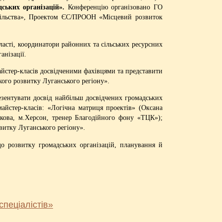
дських організацій».
Конференцію організовано ГО
спільства», Проектом ЄС/ПРООН «Місцевий розвиток
ласті, координатори районних та сільських ресурсних
анізації.
айстер-класів досвідченими фахівцями та представити
ого розвитку Луганського регіону».
езентувати досвід найбільш досвідчених громадських
майстер-класів: «Логічна матриця проектів» (Оксана
акова, м.Херсон, тренер Благодійного фону «ТЦК»);
витку Луганського регіону».
до розвитку громадських організацій, планування й
пеціалістів»