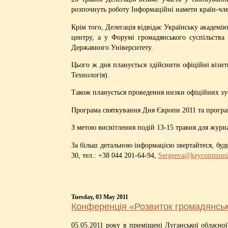
розпочнуть роботу Інформаційні намети країн-член
Крім того, Делегація відвідає Українську академі
центру, а у Форумі громадянського суспільства
Державного Університету.
Цього ж дня планується здійснити офіційні візи
Технологія).
Також планується проведення низки офіційних зус
Програма святкування Дня Європи 2011 та програма
З метою висвітлення подій 13-15 травня для журна
За більш детальною інформацією звертайтеся, буд
30, тел.: +38 044 201-64-94,
Sergeeva@keycommunic
Tuesday, 03 May 2011
Конференція «Розвиток громадянсько
05.05.2011 року в приміщені Луганської обласної 