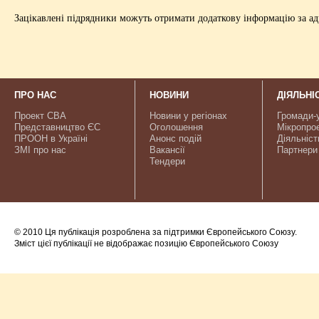
Зацікавлені підрядники можуть отримати додаткову інформацію за ад
ПРО НАС
НОВИНИ
ДІЯЛЬНІ
Проект CBA
Новини у регіонах
Громади-
Представництво ЄС
Оголошення
Мікропро
ПРООН в Україні
Анонс подій
Діяльніст
ЗМІ про нас
Вакансії
Партнери
Тендери
© 2010 Ця публікація розроблена за підтримки Європейського Союзу.
Зміст цієї публікації не відображає позицію Європейського Союзу