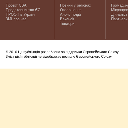
Проект CBA
Новини у регіонах
Громади-
Представництво ЄС
Оголошення
Мікропро
ПРООН в Україні
Анонс подій
Діяльніст
ЗМІ про нас
Вакансії
Партнери
Тендери
© 2010 Ця публікація розроблена за підтримки Європейського Союзу.
Зміст цієї публікації не відображає позицію Європейського Союзу