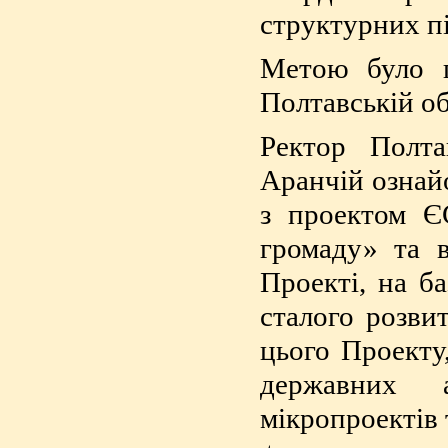
структурних пі
Метою було п
Полтавській об
Ректор Полта
Аранчій ознайо
з проектом Є
громаду» та в
Проекті, на б
сталого розви
цього Проекту
державних а
мікропроектів 