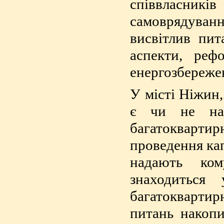
співвласників
самоврядува
висвітлив пит
аспекти, реф
енергозбережен
У місті Ніжин,
є чи не най
багатокварти
проведення кап
надають ком
знаходиться 
багатоквартир
питань накопи