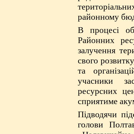
територіаль
районному бюд
В процесі об
Районних рес
залучення тер
свого розвитк
та організац
учасники за
ресурсних це
сприятиме аку
Підводячи під
голови Полта