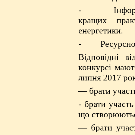
- Інформацій
кращих прак
енергетики.
- Ресурсного
Відповідні ві
конкурсі мают
липня 2017 рок
— брати участь
- брати участ
що створюютьс
— брати участ