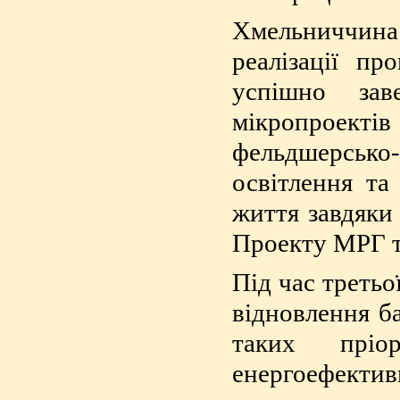
Хмельниччин
реалізації п
успішно зав
мікропроект
фельдшерсько-
освітлення та
життя завдяки 
Проекту МРГ та
Під час третьо
відновлення ба
таких пріо
енергоефектив