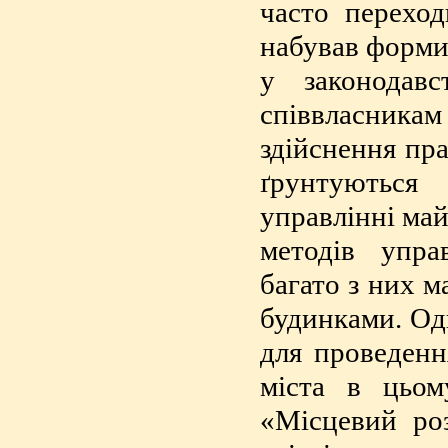
часто переход
набував форми 
у законодавс
співвласник
здійснення пр
ґрунтуються
управлінні ма
методів упра
багато з них 
будинками. Одн
для проведенн
міста в цьо
«Місцевий ро