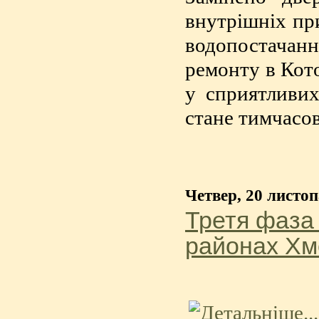
внутрішніх при
водопостачан
ремонту в Кото
у сприятливи
стане тимчасов
Четвер, 20 листо
Третя фаза
районах Хме