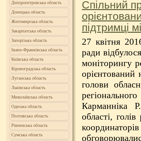
Спільний п
Дніпропетровська область
Донецька область
орієнтовани
Житомирська область
підтримці м
Закарпатська область
27 квітня 201
Запорізька область
ради відбулося
Івано-Франківська область
Київська область
моніторингу р
Кіровоградська область
орієнтований н
Луганська область
голови обласн
Львівська область
регіональног
Миколаївська область
Карманніка Р
Одеська область
області, голі
Полтавська область
координато
Рівненська область
Сумська область
обговорювали