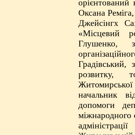
орієнтований 
Оксана Реміга
Джейсінгх С
«Місцевий р
Глушенко, з
організаційно
Градівський, 
розвитку, т
Житомирської о
начальник ві
допомоги деп
міжнародного 
адміністрац