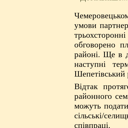
Чемеровецько
умови партнер
трьохсторонні 
обговорено п
районі. Ще в 
наступні тер
Шепетівський р
Відтак протя
районного сем
можуть подати 
сільські/сел
співпраці.