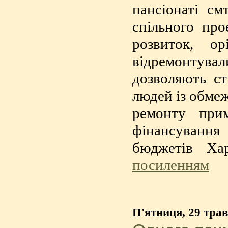
пансіонаті см
спільного пр
розвиток, о
відремонтували
дозволяють с
людей із обме
ремонту при
фінансування 
бюджетів Хар
посиленням
П'ятниця, 29 тра