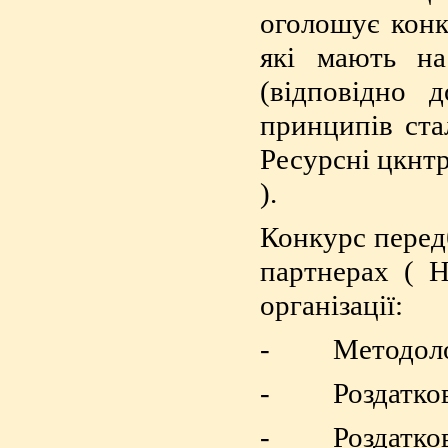
оголошує конку
які мають н
(відповідно 
принципів ста
Ресурсні цкнтр
).
Конкурс передб
партнерах ( Н
організації:
- Методологі
- Роздаткових
- Роздаткових