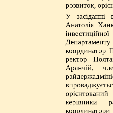
розвиток, оріє
У засіданні 
Анатолія Ханк
інвестиційно
Департаменту
координатор П
ректор Полта
Аранчій, чл
райдержадмініс
впроваджуєт
орієнтований
керівники р
координатори