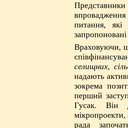
Представник
впровадження
питання, які
запропоновані
Враховуючи, що
співфінансу
селищних, сі
надають актив
зокрема пози
перший заступ
Гусак. Він 
мікропроекти, 
рада започа