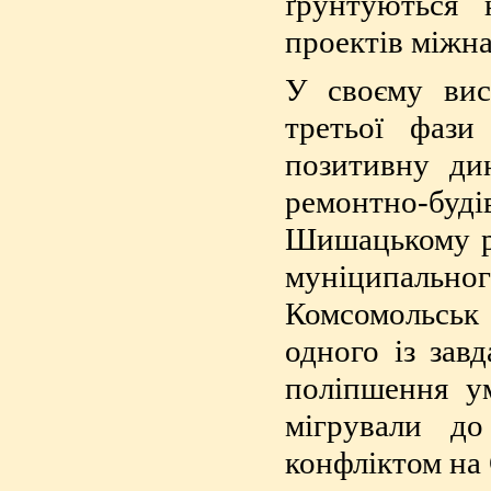
ґрунтуються 
проектів міжна
У своєму вис
третьої фази
позитивну дин
ремонтно-буд
Шишацькому ра
муніципальног
Комсомольськ
одного із зав
поліпшення у
мігрували до
конфліктом на 