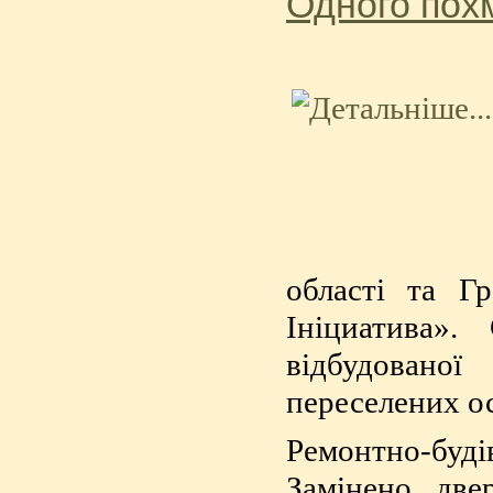
Одного пох
області та Г
Ініциатива».
відбудованої
переселених о
Ремонтно-буд
Замінено двер