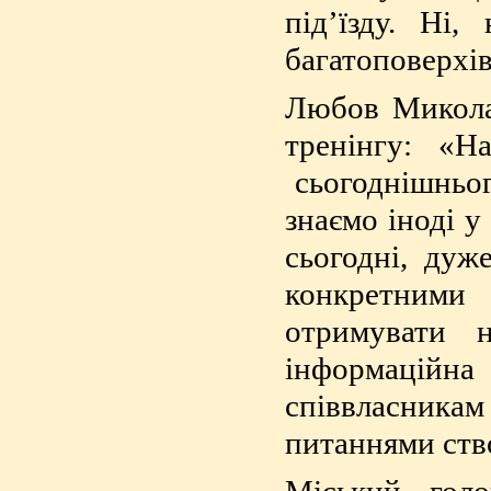
під’їзду. Ні
багатоповерхів
Любов Миколаї
тренінгу: «Н
сьогоднішньог
знаємо іноді у
сьогодні, дуж
конкретними
отримувати 
інформаційн
співвласникам 
питаннями ств