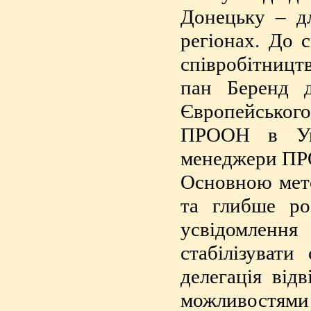
Донецьку – д
регіонах. До с
співробітницт
пан Беренд д
Європейського
ПРООН в Укр
менеджери ПРО
Основною мето
та глибше ро
усвідомленн
стабілізувати
делегація від
можливостями 