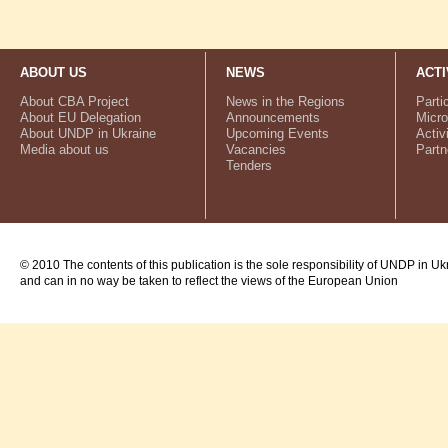
ABOUT US
NEWS
ACTI
About CBA Project
News in the Regions
Parti
About EU Delegation
Announcements
Micro
About UNDP in Ukraine
Upcoming Events
Activ
Media about us
Vacancies
Partn
Tenders
© 2010 The contents of this publication is the sole responsibility of UNDP in Uk
and can in no way be taken to reflect the views of the European Union