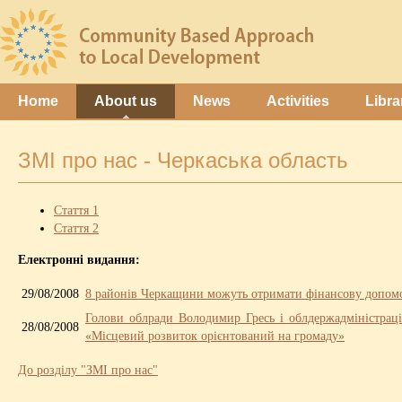
Home
About us
News
Activities
Libra
ЗМІ про нас - Черкаська область
Стаття 1
Стаття 2
Електронні видання:
29/08/2008
8 районів Черкащини можуть отримати фінансову допомо
Голови облради Володимир Гресь і облдержадміністрац
28/08/2008
«Місцевий розвиток орієнтований на громаду»
До розділу "ЗМІ про нас"