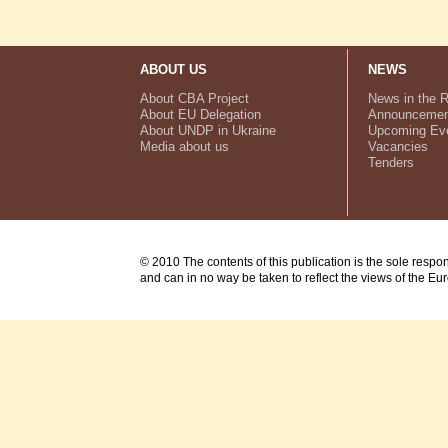
ABOUT US
NEWS
About CBA Project
News in the 
About EU Delegation
Announcemen
About UNDP in Ukraine
Upcoming Ev
Media about us
Vacancies
Tenders
© 2010 The contents of this publication is the sole respo
and can in no way be taken to reflect the views of the E