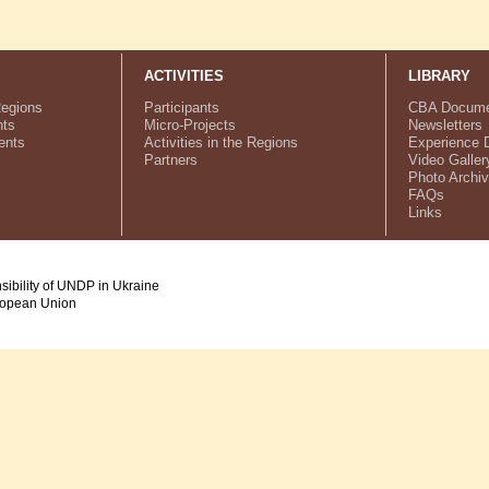
ACTIVITIES
LIBRARY
Regions
Participants
CBA Docume
ts
Micro-Projects
Newsletters
ents
Activities in the Regions
Experience 
Partners
Video Galler
Photo Archi
FAQs
Links
nsibility of UNDP in Ukraine
uropean Union