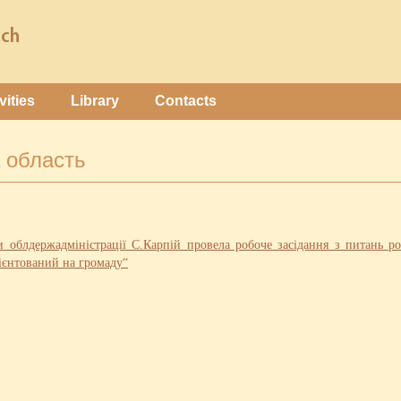
vities
Library
Contacts
а область
 облдержадміністрації С.Карпій провела робоче засідання з питань ро
рієнтований на громаду“