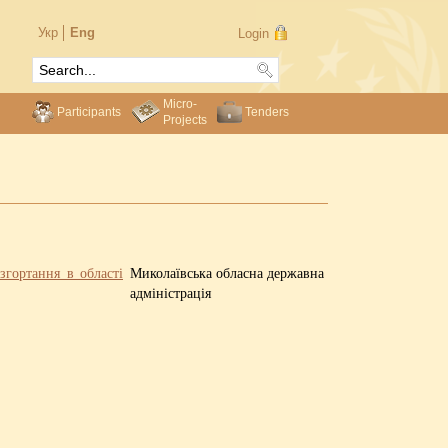
Укр
Eng
Login
Micro-
Participants
Tenders
Projects
згортання в області
Миколаївська обласна державна
адміністрація