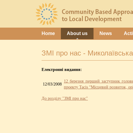
Home
About us
News
Acti
ЗМІ про нас - Миколаївськ
Електронні видання:
12 березня перший заступник голови
12/03/2008
проекту Tacis “Місцевий розвиток, о
До розділу "ЗМІ про нас"