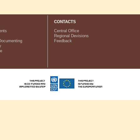
CONTACTS
nts
Central Office
Regional Devisions
Documenting
Feedback
y
ve