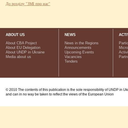
До розділу "ЗМІ про нас"
ABOUT US
NEWS
ACTI
About CBA Project
News in the Regions
Parti
About EU Delegation
Announcements
Micro
About UNDP in Ukraine
Upcoming Events
Activ
Media about us
Vacancies
Partn
Tenders
© 2010 The contents of this publication is the sole responsibility of UNDP in Uk
and can in no way be taken to reflect the views of the European Union