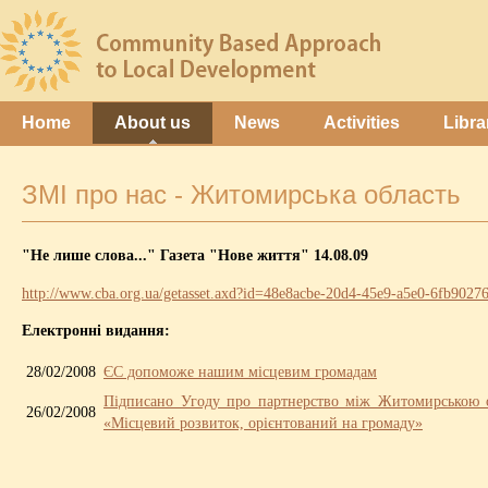
Home
About us
News
Activities
Libra
ЗМІ про нас - Житомирська область
"Не лише слова..." Газета "Нове життя" 14.08.09
http://www.cba.org.ua/getasset.axd?id=48e8acbe-20d4-45e9-a5e0-6fb9027
Електронні видання:
28/02/2008
ЄС допоможе нашим місцевим громадам
Підписано Угоду про партнерство між Житомирською 
26/02/2008
«Місцевий розвиток, орієнтований на громаду»