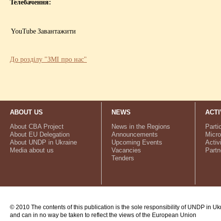
Телебачення:
YouTube
Завантажити
До розділу "ЗМІ про нас"
ABOUT US
NEWS
ACTI
About CBA Project
News in the Regions
Parti
About EU Delegation
Announcements
Micro
About UNDP in Ukraine
Upcoming Events
Activ
Media about us
Vacancies
Partn
Tenders
© 2010 The contents of this publication is the sole responsibility of UNDP in Uk
and can in no way be taken to reflect the views of the European Union