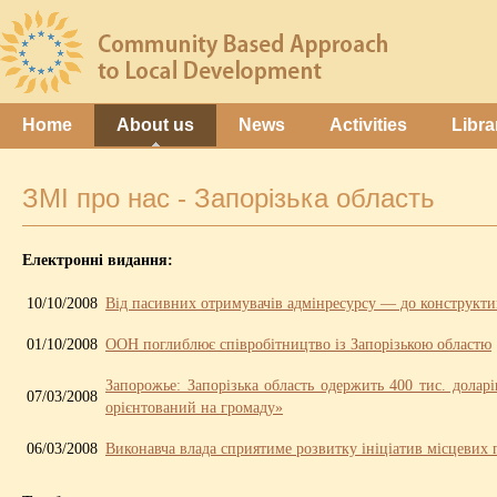
Home
About us
News
Activities
Libra
ЗМІ про нас - Запорізька область
Електронні видання:
10/10/2008
Від пасивних отримувачів адмінресурсу — до конструкти
01/10/2008
ООН поглиблює співробітництво із Запорізькою областю
Запорожье: Запорізька область одержить 400 тис. доларі
07/03/2008
орієнтований на громаду»
06/03/2008
Виконавча влада сприятиме розвитку ініціатив місцевих 