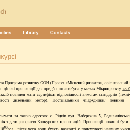
vities
Library
Contacts
курсі
 та Програма розвитку ООН (Проект «Місцевий розвиток, орієнтований 
ані цінові пропозиції для придбання автобуса у межах Мікропроекту
«Заб
асіб повинен мати сертифікат відповідності вимогам стандартів (техні
вості дизельний мотор)
. Постачальники /підрядники/ повинні 
мати за такою адресою: с. Рідків вул. Набережна 5, Радивилівськог
ів з дати розкриття Конкурсних пропозицій. Пропозиції повинні бути 
00
 18
год., після чого вони будуть розкриті у присутності наявних учас