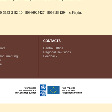
3633-2-82-10, 80966925427, 80661831294. с.Рідків,
CONTACTS
nts
Central Office
Regional Devisions
Documenting
Feedback
y
ve