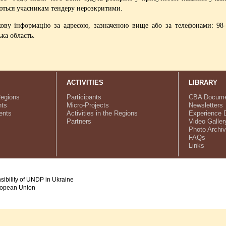
аються учасникам тендеру нерозкритими.
ову інформацію за адресою, зазначеною вище або за телефонами: 98-0-
ка область.
ACTIVITIES
LIBRARY
Regions
Participants
CBA Docume
ts
Micro-Projects
Newsletters
ents
Activities in the Regions
Experience 
Partners
Video Galler
Photo Archi
FAQs
Links
nsibility of UNDP in Ukraine
uropean Union