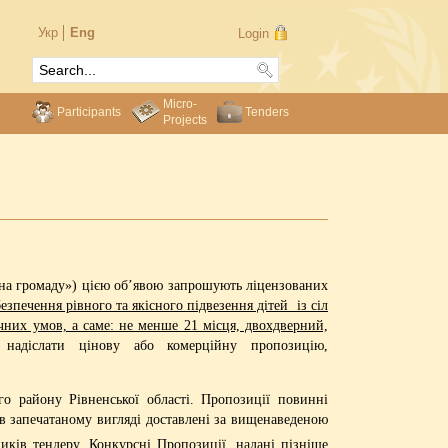
Укр
Eng
Login
Micro-
Participants
Tenders
Projects
на громаду») цією об’явою запрошують ліцензованих
езпечення рівного та якісного підвезення дітей із сіл
чних умов, а саме: не менше 21 місця, двохдверний,
надіслати цінову або комерційну пропозицію,
о району Рівненської області. Пропозиції повинні
в запечатаному вигляді доставлені за вищенаведеною
ників тендеру. Конкурсні Пропозиції, надані пізніше