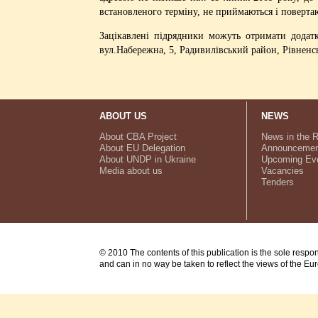
встановленого терміну, не приймаються і поверт
Зацікавлені підрядники можуть отримати додатк
вул.Набережна, 5, Радивилівський район, Рівненсь
ABOUT US
NEWS
About CBA Project
News in the 
About EU Delegation
Announcemen
About UNDP in Ukraine
Upcoming Ev
Media about us
Vacancies
Tenders
© 2010 The contents of this publication is the sole respo
and can in no way be taken to reflect the views of the E