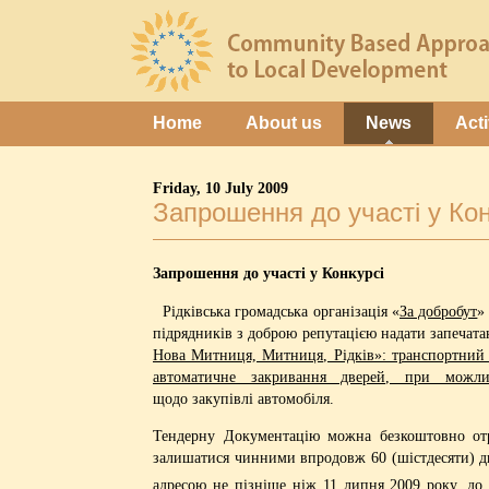
Home
About us
News
Acti
Friday, 10 July 2009
Запрошення до участі у Кон
Запрошення до участі у Конкурсі
Рідківська громадська організація «
За добробут
»
підрядників з доброю репутацією надати запечат
Нова Митниця, Митниця, Рідків»: транспортний з
автоматичне закривання дверей, при можли
щодо закупівлі автомобіля.
Тендерну Документацію можна безкоштовно отри
залишатися чинними впродовж 60 (шістдесяти) дн
адресою не пізніше ніж 11 липня 2009 року, до