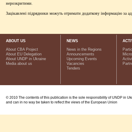
нерозкритими.
Зацікавлені підрядники можуть отримати додаткову інформацію за а
ABOUT US
NEWS
ACTI
About CBA Project
News in the Regions
Parti
About EU Delegation
Announcements
Micro
About UNDP in Ukraine
Upcoming Events
Activ
Media about us
Vacancies
Partn
Tenders
© 2010 The contents of this publication is the sole responsibility of UNDP in Uk
and can in no way be taken to reflect the views of the European Union