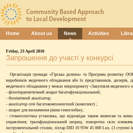
Home
About us
News
Activities
Libra
Friday, 23 April 2010
Запрошення до участі у конкурсі
Організація громади «Гірська долина» та Програма розвитку ООН
виробників медичного обладнання або їх представників, дилерів, д
медичного обладнання у межах мікропроекту «Закупівля медичного 
- фізіотерапевтичний апарат багатофункціональний;
- біохімічний аналізатор;
- аналізатор сечі багатокомпонентний (комплект) ;
- апарат для визначення рівня гемоглобіну;
- стоматологічна установка, що відповідає таким вимогам та компле
управління; трьохфукціональний шприц; поворотна скло плювачка
інструментальний столик; ліхтар DID 10 95W 45 000 Lux, (3 ступені ін