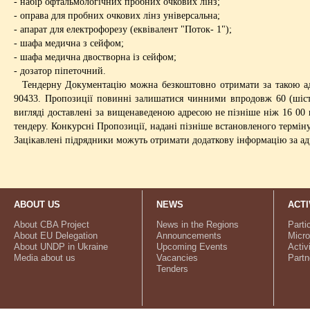
- набір офтальмологічних пробних очкових лінз;
- оправа для пробних очкових лінз універсальна;
- апарат для електрофорезу (еквівалент "Поток- 1");
- шафа медична з сейфом;
- шафа медична двостворна із сейфом;
- дозатор піпеточний.
Тендерну Документацію можна безкоштовно отримати за такою адрес
90433. Пропозиції повинні залишатися чинними впродовж 60 (шістд
вигляді доставлені за вищенаведеною адресою не пізніше ніж 16 00 г
тендеру. Конкурсні Пропозиції, надані пізніше встановленого термін
Зацікавлені підрядники можуть отримати додаткову інформацію за ад
ABOUT US
NEWS
ACTI
About CBA Project
News in the Regions
Parti
About EU Delegation
Announcements
Micro
About UNDP in Ukraine
Upcoming Events
Activ
Media about us
Vacancies
Partn
Tenders