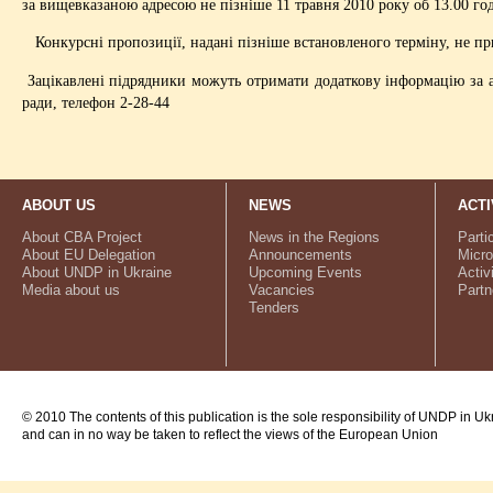
за вищевказаною адресою не пізніше 11 травня 2010 року об 13.00 год
Конкурсні пропозиції, надані пізніше встановленого терміну, не п
Зацікавлені підрядники можуть отримати додаткову інформацію за адр
ради, телефон 2-28-44
ABOUT US
NEWS
ACTI
About CBA Project
News in the Regions
Parti
About EU Delegation
Announcements
Micro
About UNDP in Ukraine
Upcoming Events
Activ
Media about us
Vacancies
Partn
Tenders
© 2010 The contents of this publication is the sole responsibility of UNDP in Uk
and can in no way be taken to reflect the views of the European Union