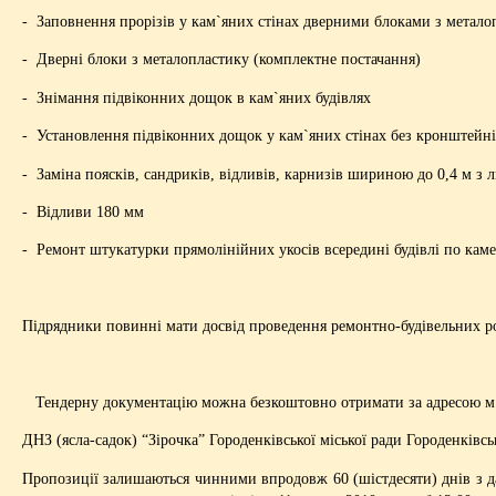
- Заповнення прорізів у кам`яних стінах дверними блоками з метало
- Дверні блоки з металопластику (комплектне постачання)
- Знімання підвіконних дощок в кам`яних будівлях
- Установлення підвіконних дощок у кам`яних стінах без кронштейн
- Заміна поясків, сандриків, відливів, карнизів шириною до 0,4 м з л
- Відливи 180 мм
- Ремонт штукатурки прямолінійних укосів всередині будівлі по ка
Підрядники повинні мати досвід проведення ремонтно-будівельних роб
Тендерну документацію можна безкоштовно отримати за адресою м. 
ДНЗ (ясла-садок) “Зірочка” Городенківської міської ради Городенківсь
Пропозиції залишаються чинними впродовж 60 (шістдесяти) днів з да