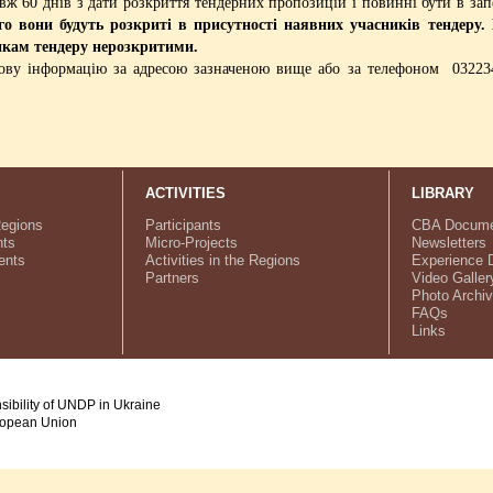
 60 днів з дати розкриття тендерних пропозицій і повинні бути в зап
чого вони будуть розкриті в присутності наявних учасників тендеру.
икам тендеру нерозкритими.
ову інформацію за адресою зазначеною вище або за телефоном 032234
ACTIVITIES
LIBRARY
Regions
Participants
CBA Docume
ts
Micro-Projects
Newsletters
ents
Activities in the Regions
Experience 
Partners
Video Galler
Photo Archi
FAQs
Links
nsibility of UNDP in Ukraine
uropean Union