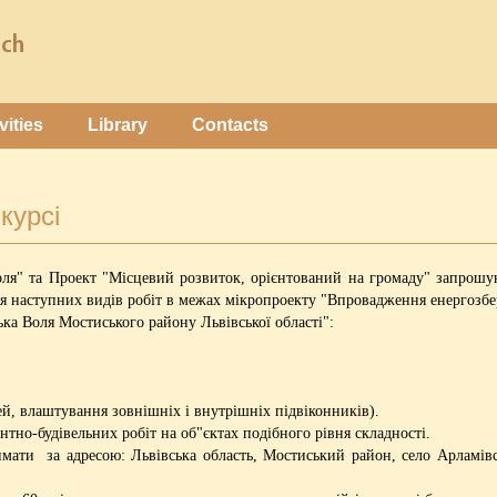
vities
Library
Contacts
курсі
ля" та Проект "Місцевий розвиток, орієнтований на громаду" запрошуют
ня наступних видів робіт в межах мікропроекту "Впровадження енергозб
ька Воля Мостиського району Львівської області":
рей, влаштування зовнішніх і внутрішніх підвіконників).
тно-будівельних робіт на об"єктах подібного рівня складності.
ати за адресою: Львівська область, Мостиський район, село Арламівсь