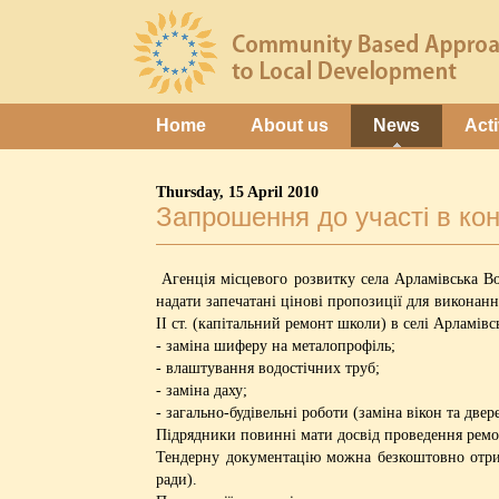
Home
About us
News
Acti
Thursday, 15 April 2010
Запрошення до участі в кон
Агенція місцевого розвитку села Арламівська Во
надати запечатані цінові пропозиції для виконан
ІІ ст. (капітальний ремонт школи) в селі Арламівс
- заміна шиферу на металопрофіль;
- влаштування водостічних труб;
- заміна даху;
- загально-будівельні роботи (заміна вікон та две
Підрядники повинні мати досвід проведення ремон
Тендерну документацію можна безкоштовно отрим
ради).