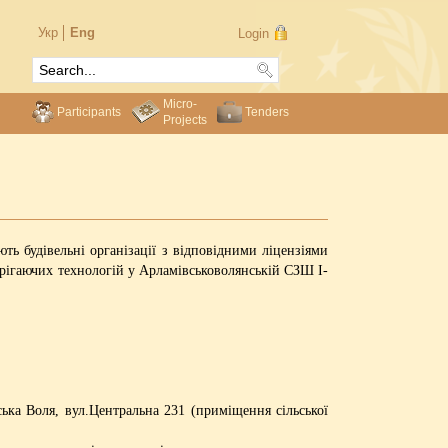
Укр
Eng
Login
Micro-
Participants
Tenders
Projects
ь будівельні організації з відповідними ліцензіями
ерігаючих технологій у Арламівськоволянській СЗШ І-
ка Воля, вул.Центральна 231 (приміщення сільської