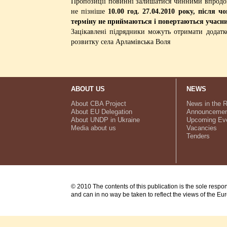
Пропозиції повинні залишатися чинними впродовж
не пізніше
10.00 год. 27.04.2010 року, після 
терміну не приймаються і повертаються учасн
Зацікавлені підрядники можуть отримати додатк
розвитку села Арламівська Воля
ABOUT US
NEWS
About CBA Project
News in the 
About EU Delegation
Announcemen
About UNDP in Ukraine
Upcoming Ev
Media about us
Vacancies
Tenders
© 2010 The contents of this publication is the sole respo
and can in no way be taken to reflect the views of the E