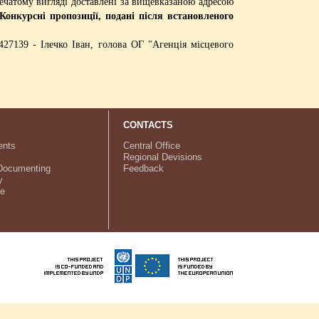
ечатому вигляді доставлені за вищевказаною адресою
 Конкурсні пропозиції, подані після встановленого
27139 - Ілечко Іван, голова ОГ "Агенція місцевого
CONTACTS
nts
Central Office
Regional Devisions
Documenting
Feedback
y
ve